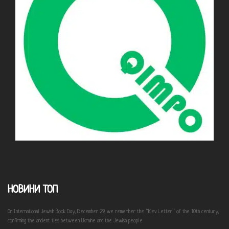
НОВИНИ ТОП
On International Jewish Book Day, December 29, we remember the “Kiev Letter” of the 10th century,
confirming the ancient ties between Ukraine and the Jewish people