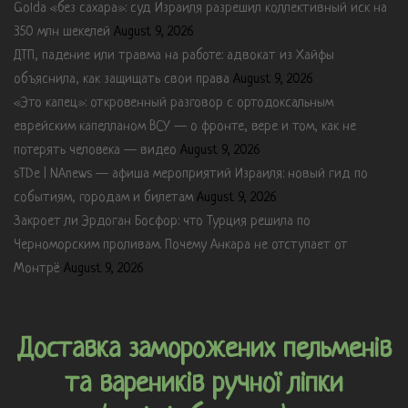
Golda «без сахара»: суд Израиля разрешил коллективный иск на
350 млн шекелей
August 9, 2026
ДТП, падение или травма на работе: адвокат из Хайфы
объяснила, как защищать свои права
August 9, 2026
«Это капец»: откровенный разговор с ортодоксальным
еврейским капелланом ВСУ — о фронте, вере и том, как не
потерять человека — видео
August 9, 2026
sTDe | NAnews — афиша мероприятий Израиля: новый гид по
событиям, городам и билетам
August 9, 2026
Закроет ли Эрдоган Босфор: что Турция решила по
Черноморским проливам. Почему Анкара не отступает от
Монтрё
August 9, 2026
Доставка заморожених пельменів
та вареників ручної ліпки