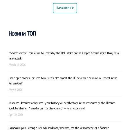
Замовити
Новини ТОП
“Secret cargo” from Russia to Iran: why the IDF strike on the Caspian became more than just a
new attack
March 19, 2026
Fiber-optic drones for Iran: how Putin’s plan against the US reveals a new axis of threat in the
Persian Gulf
May 9, 2026
Jews and Ukrainians: a thousand-year history of neighborhood in the research of the Ukrainian
YouTube channel “named after T.G. Shevchenko” – we recommend
April 19, 2026
Ukrainian Kupala Evening in Tel Aviv: Traditions, Wreaths, and the Atmosphere of a Summer