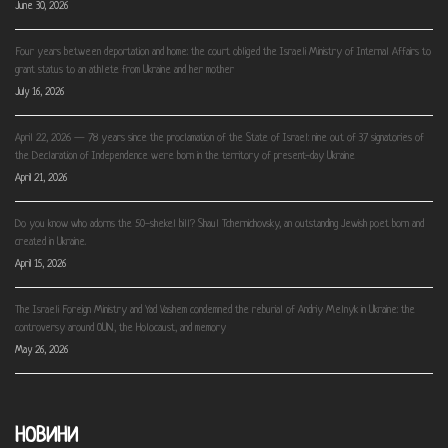
June 30, 2026
Four years between deportation and home: the court obliged the Israeli Ministry of Internal Affairs to
grant status to an athlete from Ukraine and her mother
July 16, 2026
April 22, 2026 — 78 years since the proclamation of the State of Israel: nine out of 37 signatories of
the Declaration of Independence were born in the territory of present-day Ukraine
April 21, 2026
Do you know who adorns the 50-shekel bill? Shaul Tchernichovsky, an outstanding Jewish poet born and
created in Ukraine.
April 15, 2026
The Israeli Foreign Ministry and Yad Vashem condemned the reburial of Andriy Melnyk in Ukraine: the
controversy around OUN, the Holocaust, and memory
May 26, 2026
НОВИНИ