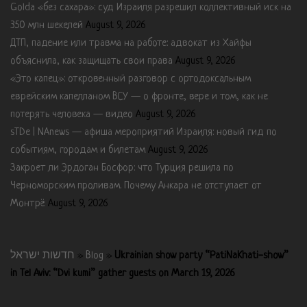
Golda «без сахара»: суд Израиля разрешил коллективный иск на
350 млн шекелей
August 9, 2026
ДТП, падение или травма на работе: адвокат из Хайфы
объяснила, как защищать свои права
August 9, 2026
«Это капец»: откровенный разговор с ортодоксальным
еврейским капелланом ВСУ — о фронте, вере и том, как не
потерять человека — видео
August 9, 2026
sTDe | NAnews — афиша мероприятий Израиля: новый гид по
событиям, городам и билетам
August 9, 2026
Закроет ли Эрдоган Босфор: что Турция решила по
Черноморским проливам. Почему Анкара не отступает от
Монтрё
August 9, 2026
חדשות ישראל
»
Blog
»
Ukrainian show party “PatiNaKhati-show”
in Tel Aviv: “Dvi kumi” gather guests on March 19, 2026