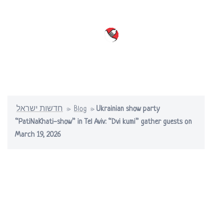
Skip
to
content
Toggle
menu
חדשות ישראל
»
Blog
»
Ukrainian show party
“PatiNaKhati-show” in Tel Aviv: “Dvi kumi” gather guests on
March 19, 2026