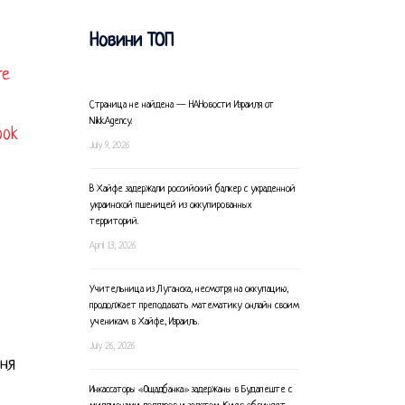
Новини ТОП
те
Страница не найдена — НАНовости Израиля от
Nikk.Agency.
ook
July 9, 2026
В Хайфе задержали российский балкер с украденной
украинской пшеницей из оккупированных
территорий.
April 13, 2026
Учительница из Луганска, несмотря на оккупацию,
продолжает преподавать математику онлайн своим
ученикам в Хайфе, Израиль.
July 26, 2026
ня
Инкассаторы «Ощадбанка» задержаны в Будапеште с