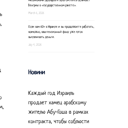
миллионами долларов и золотом. Киев обвиняет
Венгрию в «государственном рэкете».
March 6, 2026
ь
,
Если вам 60+ в Израиле и вы продолжаете работать,
возможно, ваш пенсионный фонд уже готов
выплачивать деньги.
July 4, 2026
д
Новини
Каждый год Израиль
о
продает хамец арабскому
м,
жителю Абу-Гоша в рамках
контракта, чтобы соблюсти