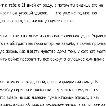
ит к тебе в 11 дней от роду, а потом ты видишь его на
живет под угрозой ударов, — это уже не только про
льство того, что жизнь упрямее страха.
есса остается одним из главных еврейских узлов Украин
ь не абстрактные гуманитарные задачи, а самые прямые
ную жизнь, как давать чувство дома тем, у кого его могл
олить войне превратить все вокруг в сплошное ожидание
y в этом есть отдельный, очень израильский смысл. В
 между сиреной и попыткой сохранить нормальность.
ся здесь не как далекий гуманитарный эпизод, а как
ением войны община не отменяет жизнь, а защищает ее