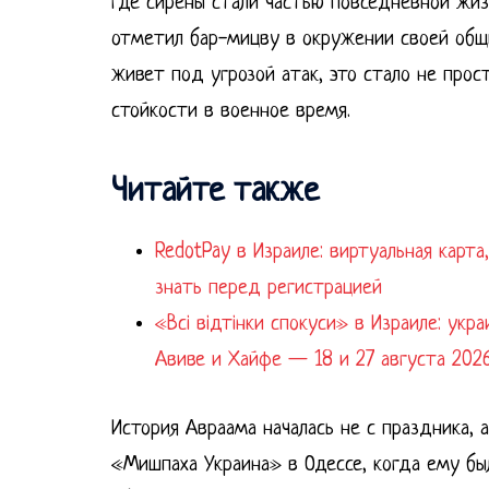
где сирены стали частью повседневной жизн
отметил бар-мицву в окружении своей общи
живет под угрозой атак, это стало не прос
стойкости в военное время.
Читайте также
RedotPay в Израиле: виртуальная карт
знать перед регистрацией
«Всі відтінки спокуси» в Израиле: укр
Авиве и Хайфе — 18 и 27 августа 202
История Авраама началась не с праздника, 
«Мишпаха Украина» в Одессе, когда ему был