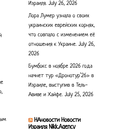
Израиля.
July 26, 2026
Лора Лумер узнала о своих
украинских еврейских корнях,
что совпало с изменением её
й
отношения к Украине.
July 26,
2026
Бумбокс в ноябре 2026 года
начнет тур «Дронотур’26» в
не
Израиле, выступив в Тель-
ю,
Авиве и Хайфе.
July 25, 2026
вым
НАновости Новости
Израиля Nikk.Agency