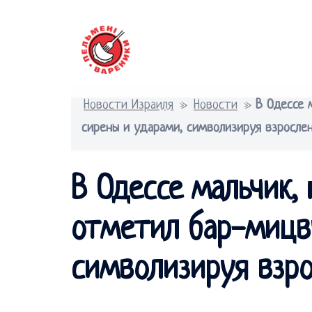
Перейти
к
содержимому
Новости Израиля
»
Новости
»
В Одессе 
сирены и ударами, символизируя взросле
В Одессе мальчик, 
отметил бар-мицв
символизируя взро