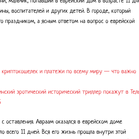
и, мальчик, попавший в еврейский дом в возрасте 11 дн
ны, воспитателей и других детей. В городе, который
то праздником, а ясным ответом на вопрос о еврейской
а, криптокошелек и платежи по всему миру — что важно
аинский эротический исторический триллер покажут в Тел
6
а с оставления. Авраам оказался в еврейском доме
о всего 11 дней. Вся его жизнь прошла внутри этой