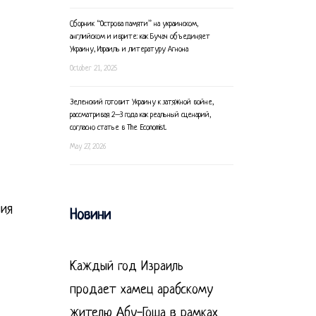
Сборник “Острова памяти” на украинском,
английском и иврите: как Бучач объединяет
Украину, Израиль и литературу Агнона
October 21, 2025
Зеленский готовит Украину к затяжной войне,
рассматривая 2–3 года как реальный сценарий,
согласно статье в The Economist.
May 27, 2026
ния
Новини
Каждый год Израиль
продает хамец арабскому
жителю Абу-Гоша в рамках