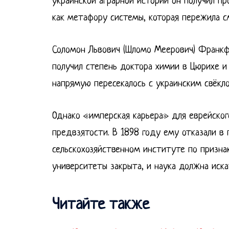
украинской аграрной истории он получил п
как метафору системы, которая пережила с
Соломон Львович (Шломо Меерович) Франкфу
получил степень доктора химии в Цюрихе и 
напрямую пересекалось с украинским свёкл
Однако «имперская карьера» для еврейского
предвзятости. В 1898 году ему отказали в
сельскохозяйственном институте по признак
университеты закрыта, и наука должна иска
Читайте также