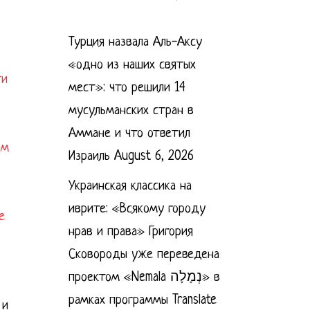
Турция назвала Аль-Аксу
«одно из наших святых
ти
мест»: что решили 14
мусульманских стран в
Аммане и что ответил
им
Израиль
August 6, 2026
Украинская классика на
иврите: «Всякому городу
е
нрав и права» Григория
Сковороды уже переведена
проектом «Nemala נְמָלָה» в
рамках программы Translate
 и