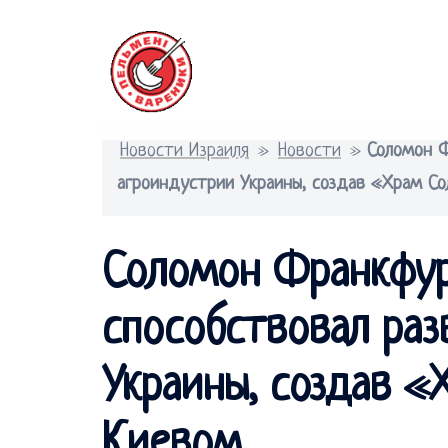
Перейти
к
содержимому
Новости Израиля
»
Новости
»
Соломон Ф
агроиндустрии Украины, создав «Храм С
Соломон Франкфур
способствовал ра
Украины, создав 
Киевом.