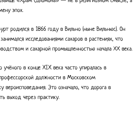
розвище «Храм Соломона» — не в религиозном смысле, а
мену эпох.
рт родился в 1866 году в Вильно (ныне Вильнюс). Он
занимался исследованиями сахаров в растениях, что
оводством и сахарной промышленностью начала ХХ века.
 учёного в конце XIX века часто упиралась в
 профессорской должности в Московском
у вероисповедания. Это означало, что дорога в
ть выход через практику.