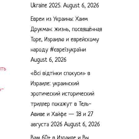
Ukraine 2025.
August 6, 2026
Евреи из Украины: Хаим
Друкман: жизнь, посвящённая
Торе, Израилю и еврейскому
народу #євреїзукраїни
August 6, 2026
ить
«Всі відтінки спокуси» в
Израиле: украинский
ь-
эротический исторический
триллер покажут в Тель-
Авиве и Хайфе — 18 и 27
августа 2026
August 6, 2026
Вам 60+ в Израиле и Вы