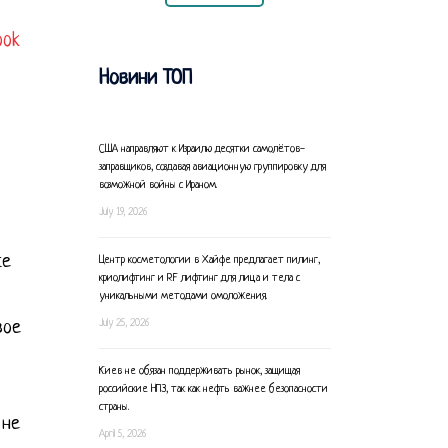
ook
Новини ТОП
США направляют к Израилю десятки самолётов-
заправщиков, создавая авиационную группировку для
возможной войны с Ираном.
July 19, 2026
ке
Центр косметологии в Хайфе предлагает пилинг,
криолифтинг и RF лифтинг для лица и тела с
уникальными методами омоложения.
July 25, 2026
вое
Киев не обязан поддерживать рынок, защищая
российские НПЗ, так как нефть важнее безопасности
страны.
 не
April 5, 2026