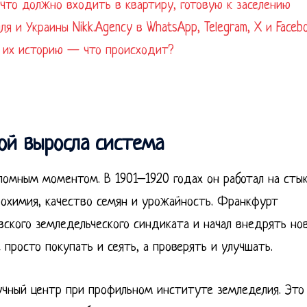
что должно входить в квартиру, готовую к заселению
 и Украины Nikk.Agency в WhatsApp, Telegram, X и Faceb
 их историю — что происходит?
рой выросла система
ломным моментом. В 1901–1920 годах он работал на сты
грохимия, качество семян и урожайность. Франкфурт
вского земледельческого синдиката и начал внедрять но
просто покупать и сеять, а проверять и улучшать.
учный центр при профильном институте земледелия. Это