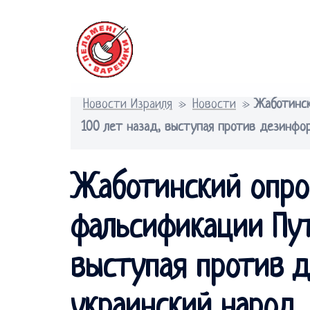
Перейти
к
содержимому
Новости Израиля
»
Новости
»
Жаботинск
100 лет назад, выступая против дезинфо
Жаботинский опро
фальсификации Пут
выступая против 
украинский народ.