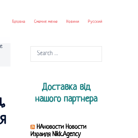
Головна
Смачне меню
Новини
Русский
е
Search
for:
Доставка від
нашого партнера
,
я
НАновости Новости
Израиля Nikk.Agency