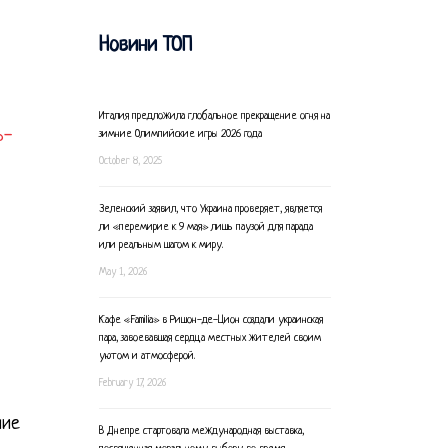
Новини ТОП
Италия предложила глобальное прекращение огня на
ь-
зимние Олимпийские игры 2026 года
October 8, 2025
Зеленский заявил, что Украина проверяет, является
ли «перемирие к 9 мая» лишь паузой для парада
или реальным шагом к миру.
May 1, 2026
Кафе «Familia» в Ришон-де-Цион создали украинская
пара, завоевавшая сердца местных жителей своим
уютом и атмосферой.
February 17, 2026
ние
В Днепре стартовала международная выставка,