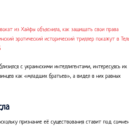
двокат из Хайфы объяснила, как защищать свои права
аинский эротический исторический триллер покажут в Тел
6
близился с украинскими интеллигентами, интересуясь их
аинцев как «младших братьев», а видел в них равных
сла
оскольку признание её существования ставит под сомне