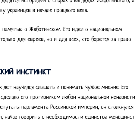
делятся историями о спорах о взглядах Жаботинского, а
у украинцев в начале прошлого века.
ь памятью о Жаботинском. Его идеи о национальном
олько для евреев, но и для всех, кто борется за право
ский инстинкт
х лет научился слышать и понимать чужое мнение. Его
 сделало его противником любой национальной ненависти
епутаты парламента Российской империи, он столкнулся
л, начав говорить о необходимости единства меньшинс