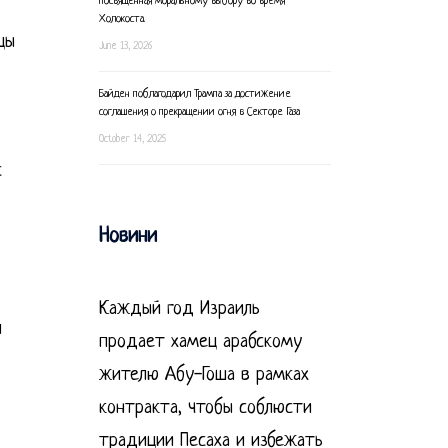
посвященная моральному выбору во время
Холокоста.
цы
June 13, 2026
Байден поблагодарил Трампа за достижение
соглашения о прекращении огня в Секторе Газа
October 14, 2025
с
Новини
Каждый год Израиль
л
продает хамец арабскому
жителю Абу-Гоша в рамках
контракта, чтобы соблюсти
традиции Песаха и избежать