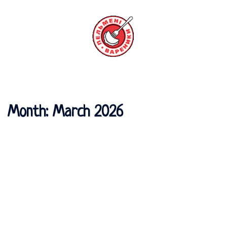
Перейти
к
содержимому
Переключатель
меню
Month:
March 2026