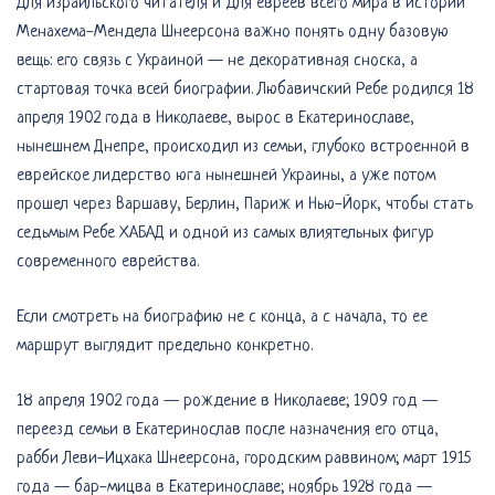
Для израильского читателя и для евреев всего мира в истории
Менахема-Мендела Шнеерсона важно понять одну базовую
вещь: его связь с Украиной — не декоративная сноска, а
стартовая точка всей биографии. Любавичский Ребе родился 18
апреля 1902 года в Николаеве, вырос в Екатеринославе,
нынешнем Днепре, происходил из семьи, глубоко встроенной в
еврейское лидерство юга нынешней Украины, а уже потом
прошел через Варшаву, Берлин, Париж и Нью-Йорк, чтобы стать
седьмым Ребе ХАБАД и одной из самых влиятельных фигур
современного еврейства.
Если смотреть на биографию не с конца, а с начала, то ее
маршрут выглядит предельно конкретно.
18 апреля 1902 года — рождение в Николаеве; 1909 год —
переезд семьи в Екатеринослав после назначения его отца,
рабби Леви-Ицхака Шнеерсона, городским раввином; март 1915
года — бар-мицва в Екатеринославе; ноябрь 1928 года —