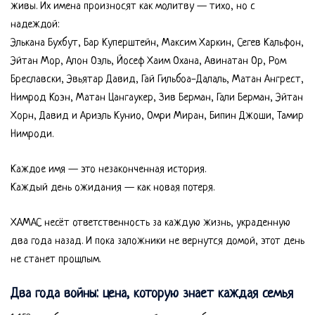
живы. Их имена произносят как молитву — тихо, но с
надеждой:
Элькана Бухбут, Бар Куперштейн, Максим Харкин, Сегев Кальфон,
Эйтан Мор, Алон Оэль, Йосеф Хаим Охана, Авинатан Ор, Ром
Бреславски, Эвьятар Давид, Гай Гильбоа-Далаль, Матан Ангрест,
Нимрод Коэн, Матан Цангаукер, Зив Берман, Гали Берман, Эйтан
Хорн, Давид и Ариэль Кунио, Омри Миран, Бипин Джоши, Тамир
Нимроди.
Каждое имя — это незаконченная история.
Каждый день ожидания — как новая потеря.
ХАМАС несёт ответственность за каждую жизнь, украденную
два года назад. И пока заложники не вернутся домой, этот день
не станет прошлым.
Два года войны: цена, которую знает каждая семья