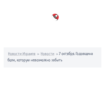
Перейти
к
содержимому
Переключатель
меню
Новости Израиля
»
Новости
»
7 октября. Годовщина
боли, которую невозможно забыть