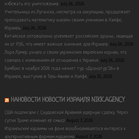
избежать его уничтожения.
July 26, 2026
Учительница из Луганска, несмотря на оккупацию, продолжает
преподавать математику онлайн своим ученикам в Хайфе,
Израиль.
July 26, 2026
Китайское оптоволокно усиливает российские дроны, защищая
их от РЭБ, что имеет важное значение для Израиля.
July 26, 2026
Лора Лумер узнала о своих украинских еврейских корнях, что
совпало с изменением её отношения к Украине.
July 26, 2026
Бумбокс в ноябре 2026 года начнет тур «Дронотур’26» в
Израиле, выступив в Тель-Авиве и Хайфе.
July 25, 2026
НАНОВОСТИ НОВОСТИ ИЗРАИЛЯ NIKK.AGENCY
США подписали с Саудовской Аравией ядерную сделку. Через
сутки Трамп изменил её смысл
August 7, 2026
Израильские караимы на фоне возобновившегося интереса к
альтернативным формам иудаизма
August 7, 2026