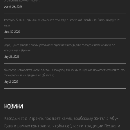
это пока не комментируют.
March 28, 2026
Ресторан SHO? в Тель-Авиве отмечает три года с Diadele and Friends и DJ Samso 3 июля 2026
года.
June 30, 2026
Лора Лумер узнала о своих украинских еврейских корнях, что совпало с изменением её
отношения к Украине.
July 26, 2026
Философы становятся новой элитой в эпоху ИИ, так как их мышление помогает осмыслить эти
технологии и их влияние на общество.
July 2, 2026
НОВИНИ
Каждый год Израиль продает хамец арабскому жителю Абу-
Гоша в рамках контракта, чтобы соблюсти традиции Песаха и