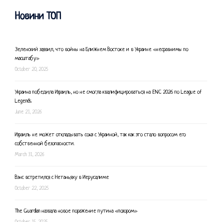
Новини ТОП
Зеленский заявил, что войны на Ближнем Востоке и в Украине «несравнимы по
масштабу»
October 20, 2025
Украина победила Израиль, но не смогла квалифицироваться на ENC 2026 по League of
Legends.
June 21, 2026
Израиль не может откладывать союз с Украиной, так как это стало вопросом его
собственной безопасности.
March 31, 2026
Вэнс встретился с Нетаньяху в Иерусалиме
October 22, 2025
The Guardian назвала новое поражение путина «позором»