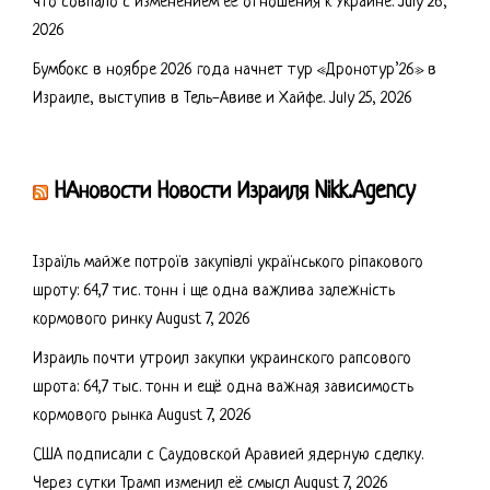
что совпало с изменением её отношения к Украине.
July 26,
2026
Бумбокс в ноябре 2026 года начнет тур «Дронотур’26» в
Израиле, выступив в Тель-Авиве и Хайфе.
July 25, 2026
НАновости Новости Израиля Nikk.Agency
Ізраїль майже потроїв закупівлі українського ріпакового
шроту: 64,7 тис. тонн і ще одна важлива залежність
кормового ринку
August 7, 2026
Израиль почти утроил закупки украинского рапсового
шрота: 64,7 тыс. тонн и ещё одна важная зависимость
кормового рынка
August 7, 2026
США подписали с Саудовской Аравией ядерную сделку.
Через сутки Трамп изменил её смысл
August 7, 2026