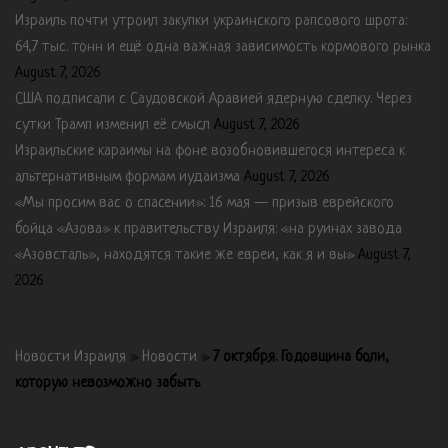
Израиль почти утроил закупки украинского рапсового шрота:
64,7 тыс. тонн и ещё одна важная зависимость кормового рынка
August 7, 2026
США подписали с Саудовской Аравией ядерную сделку. Через
сутки Трамп изменил её смысл
August 7, 2026
Израильские караимы на фоне возобновившегося интереса к
альтернативным формам иудаизма
August 7, 2026
«Мы просим вас о спасении»: 16 мая — призыв еврейского
бойца «Азова» к правительству Израиля: «на руинах завода
«Азовсталь», находятся такие же евреи, как я и вы»
August 7,
2026
Новости Израиля
»
Новости
»
7 октября. Годовщина боли,
которую невозможно забыть