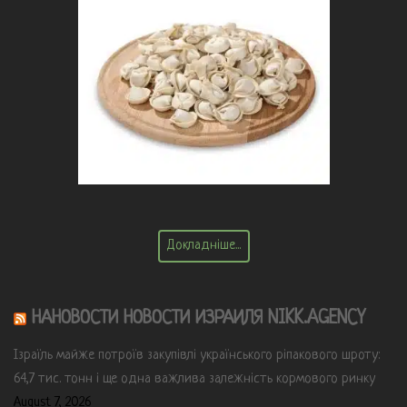
Докладніше...
НАНОВОСТИ НОВОСТИ ИЗРАИЛЯ NIKK.AGENCY
Ізраїль майже потроїв закупівлі українського ріпакового шроту:
64,7 тис. тонн і ще одна важлива залежність кормового ринку
August 7, 2026