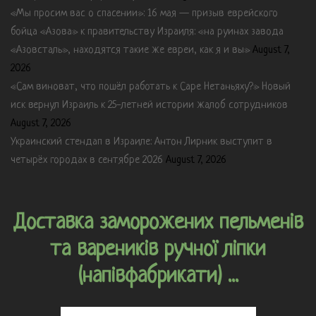
«Мы просим вас о спасении»: 16 мая — призыв еврейского
бойца «Азова» к правительству Израиля: «на руинах завода
«Азовсталь», находятся такие же евреи, как я и вы»
August 7,
2026
«Сам виноват, что пошёл работать к Саре Нетаньяху?» Новый
иск вернул Израиль к 25-летней истории жалоб сотрудников
August 7, 2026
Украинский стендап в Израиле: Антон Лирник выступит в
четырёх городах в сентябре 2026
August 7, 2026
Доставка заморожених пельменів
та вареників ручної ліпки
(напівфабрикати) ...