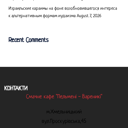
Израильские караимы на фоне возобновившегося интереса
к альтернативным формам иудаизма
August 7, 2026
Recent Comments
КОНТАКТИ
Смачне кафе "Пельмені - Вареникі"
м.Хмельницький
вул.Проскурівська,45