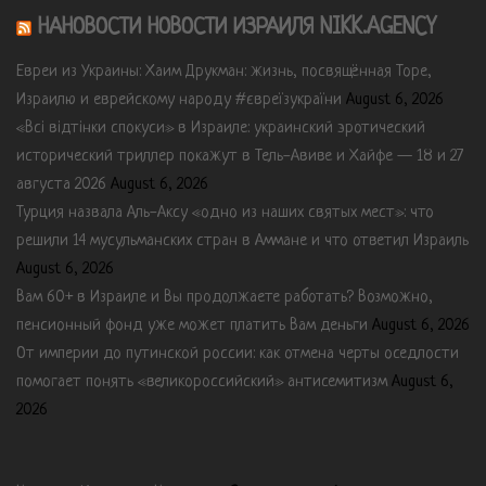
НАНОВОСТИ НОВОСТИ ИЗРАИЛЯ NIKK.AGENCY
Евреи из Украины: Хаим Друкман: жизнь, посвящённая Торе,
Израилю и еврейскому народу #євреїзукраїни
August 6, 2026
«Всі відтінки спокуси» в Израиле: украинский эротический
исторический триллер покажут в Тель-Авиве и Хайфе — 18 и 27
августа 2026
August 6, 2026
Турция назвала Аль-Аксу «одно из наших святых мест»: что
решили 14 мусульманских стран в Аммане и что ответил Израиль
August 6, 2026
Вам 60+ в Израиле и Вы продолжаете работать? Возможно,
пенсионный фонд уже может платить Вам деньги
August 6, 2026
От империи до путинской россии: как отмена черты оседлости
помогает понять «великороссийский» антисемитизм
August 6,
2026