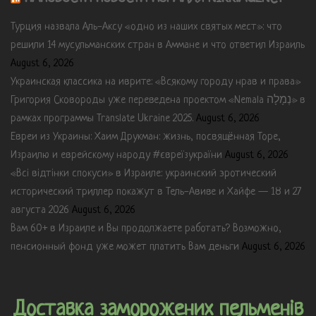
Турция назвала Аль-Аксу «одно из наших святых мест»: что
решили 14 мусульманских стран в Аммане и что ответил Израиль
August 6, 2026
Украинская классика на иврите: «Всякому городу нрав и права»
Григория Сковороды уже переведена проектом «Nemala נְמָלָה» в
рамках программы Translate Ukraine 2025.
August 6, 2026
Евреи из Украины: Хаим Друкман: жизнь, посвящённая Торе,
Израилю и еврейскому народу #євреїзукраїни
August 6, 2026
«Всі відтінки спокуси» в Израиле: украинский эротический
исторический триллер покажут в Тель-Авиве и Хайфе — 18 и 27
августа 2026
August 6, 2026
Вам 60+ в Израиле и Вы продолжаете работать? Возможно,
пенсионный фонд уже может платить Вам деньги
August 6, 2026
Доставка заморожених пельменів