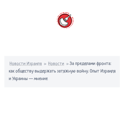
Перейти
к
содержимому
Переключатель
меню
Новости Израиля
»
Новости
»
За пределами фронта:
как обществу выдержать затяжную войну. Опыт Израиля
и Украины — мнение