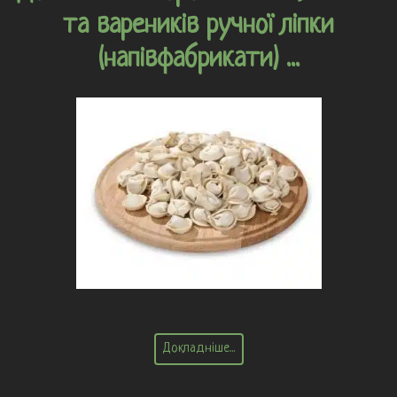
та вареників ручної ліпки
(напівфабрикати) ...
Докладніше...