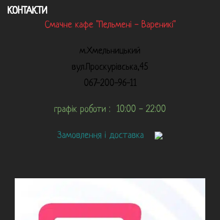
КОНТАКТИ
Смачне кафе "Пельмені - Вареникі"
м.Хмельницький
вул.Проскурівська,45
067-200-96-11
графік роботи : 10:00 - 22:00
Замовлення і доставка