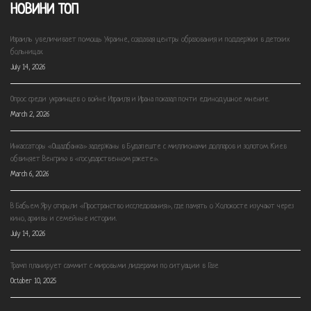
НОВИНИ ТОП
Израиль увеличивает помощь Украине, создавая центры образования и поддержки в детских
больницах.
July 14, 2026
Опрос среди украинцев о войне Израиля и Ирана показал почти единодушное мнение.
March 2, 2026
Инкассаторы «Ощадбанка» задержаны в Будапеште с миллионами долларов и золотом. Киев
обвиняет Венгрию в «государственном рэкете».
March 6, 2026
В Бабьем Яру открыли «Пространство исследования», где память о Холокосте изучают через
кино, архивы и семейные истории.
July 14, 2026
Трамп планирует саммит с мировыми лидерами по ситуации в Газе
October 10, 2025