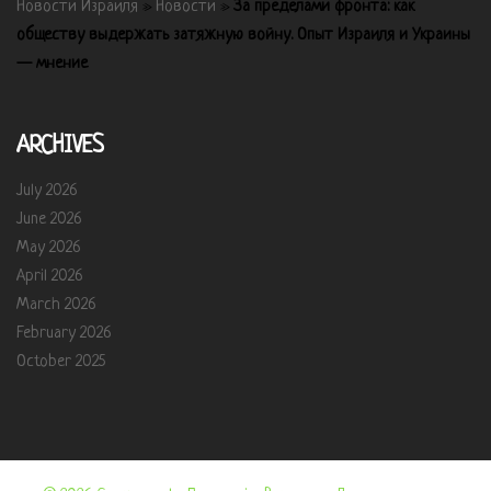
Новости Израиля
»
Новости
»
За пределами фронта: как
обществу выдержать затяжную войну. Опыт Израиля и Украины
— мнение
ARCHIVES
July 2026
June 2026
May 2026
April 2026
March 2026
February 2026
October 2025