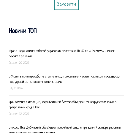
Замовити
Новини ТОП
Израиль вдохновился работой украинских пилотов на Як-52 по «Шахедам» и ищет
похожее решение
October 20, 2025
В Украине начата разработка стратегии для сохранения и развития языков, находящихся
под угрозой исчезновения, включая идиш.
July 2, 2026
Иран оказался в изоляции, когда Ближний Восток объединился вокруг соглашения о
прекращении огня в Газе.
October 12, 2025
В видео Лев Дубинский обсуждает российский след в трагедии 7 октября, раскрывая
связи с террористическими актами.