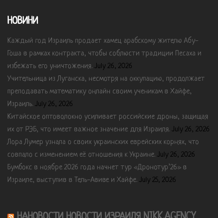
НОВИНИ
Каждый год Израиль продает хамец арабскому жителю Абу-
Гоша в рамках контракта, чтобы соблюсти традиции Песаха и
избежать его уничтожения.
July 26, 2026
Учительница из Луганска, несмотря на оккупацию, продолжает
преподавать математику онлайн своим ученикам в Хайфе,
Израиль.
July 26, 2026
Китайское оптоволокно усиливает российские дроны, защищая
их от РЭБ, что имеет важное значение для Израиля.
July 26, 2026
Лора Лумер узнала о своих украинских еврейских корнях, что
совпало с изменением её отношения к Украине.
July 26, 2026
Бумбокс в ноябре 2026 года начнет тур «Дронотур’26» в
Израиле, выступив в Тель-Авиве и Хайфе.
July 25, 2026
НАНОВОСТИ НОВОСТИ ИЗРАИЛЯ NIKK.AGENCY