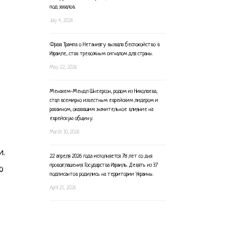
под завалов.
July 4, 2026
Фраза Трампа о Нетаниягу вызвала беспокойство в
Израиле, став тревожным сигналом для страны.
May 22, 2026
Менахем-Мендл Шнеерсон, родом из Николаева,
стал всемирно известным еврейским лидером и
раввином, оказавшим значительное влияние на
еврейскую общину.
March 30, 2026
и.
22 апреля 2026 года исполняется 78 лет со дня
провозглашения Государства Израиль. Девять из 37
о
подписантов родились на территории Украины.
April 21, 2026