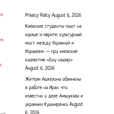
ти
Privacy Policy
August 6, 2026
Киевские студенты поют на
идише и иврите: культурный
им
мост между Украиной и
Израилем — про киевский
коллектив «Боу нашир»
е
August 6, 2026
Жители Ашкелона обвинены
в работе на Иран: что
известно о деле Амшукова и
украинки Кушниренко
August
6, 2026