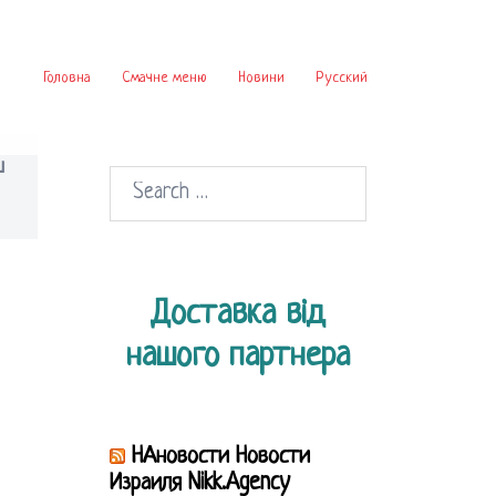
Головна
Смачне меню
Новини
Русский
ш
Search
for:
Доставка від
нашого партнера
НАновости Новости
Израиля Nikk.Agency