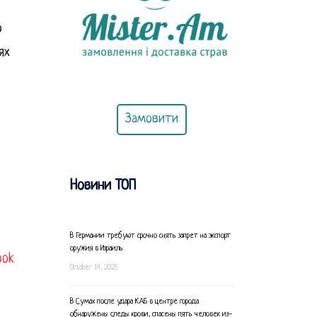
ю
ях
Замовити
Новини ТОП
В Германии требуют срочно снять запрет на экспорт
оружия в Израиль
ook
October 14, 2025
В Сумах после удара КАБ в центре города
обнаружены следы крови, спасены пять человек из-