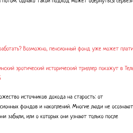
а потом. Однако такой подход может обернуться серьёз
 работать? Возможно, пенсионный фонд уже может плат
аинский эротический исторический триллер покажут в Тел
6
ожество источников дохода на старость: от
нсионных фондов и накоплений. Многие люди не осознают
они забыли, или о которых они узнают только после