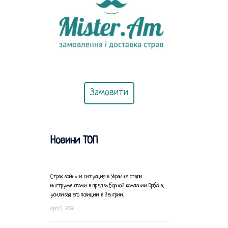
Замовити
Новини ТОП
Страх войны и ситуация в Украине стали
инструментами в предвыборной кампании Орбана,
усиливая его позиции в Венгрии.
April 5, 2026