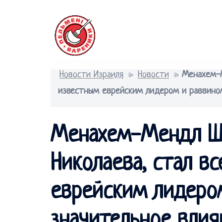
Перейти
к
содержимому
Новости Израиля
»
Новости
»
Менахем-М
известным еврейским лидером и раввином
Менахем-Мендл Шн
Николаева, стал в
еврейским лидеро
значительное влия