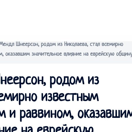
ендл Шнеерсон, родом из Николаева, стал всемирно
, оказавшим значительное влияние на еврейскую общину
еерсон, родом из
семирно известным
м и раввином, оказавши
ние на еврейскую