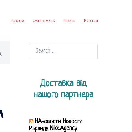
Головна
Смачне меню
Новини
Русский
Search
.
for:
Доставка від
нашого партнера
м
НАновости Новости
Израиля Nikk.Agency