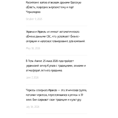
Российские войска атаковали дронами Одесскую
область, повредив энергосистему и порт
Черноморска
October 9, 2025
Украина и Израиль не имеют автоматического
обмена данными CbC, что усложняет бизнес-
операции и налоговое планирование для компаний.
May 18, 2026
В Тель-Авиве 25 июня 2026 года пройдет
украинский вечер Купала с традициями, венками и
атмосферой летнего праздника.
June 7, 2026
Черкесы северного Израиля — это этническая группа,
потомки черкесов, переселившихся в регион в 19
веке. Они сохраняют свои традиции и культуру.
July 18, 2026