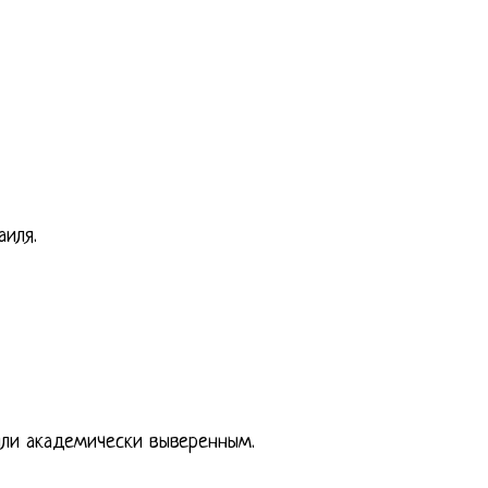
аиля.
или академически выверенным.