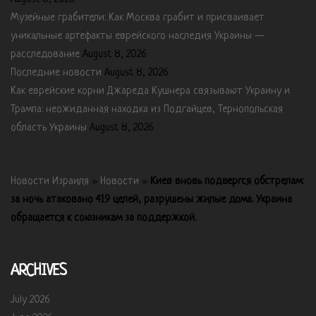
Музейные грабители: Как Москва грабит и присваивает
уникальные артефакты еврейского наследия Украины —
расследование
August 8, 2026
Последние новости
August 8, 2026
Как еврейские корни Джареда Кушнера связывают Украину и
Трампа: неожиданная находка из Подгайцев, Тернопольская
область Украины
August 8, 2026
Новости Израиля
»
Новости
»
Киев вновь подвергся обстрелам:
за ночь атаковано 419 целей, разрушены жилые дома. Украина
обращается к союзникам за поддержкой.
ARCHIVES
July 2026