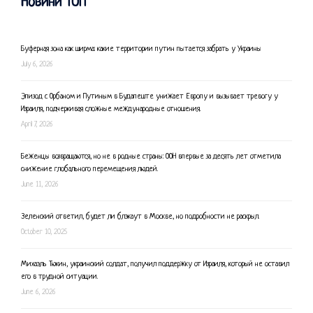
Новини ТОП
Буферная зона как ширма: какие территории путин пытается забрать у Украины
July 6, 2026
Эпизод с Орбаном и Путиным в Будапеште унижает Европу и вызывает тревогу у
Израиля, подчеркивая сложные международные отношения.
April 7, 2026
Беженцы возвращаются, но не в родные страны: ООН впервые за десять лет отметила
снижение глобального перемещения людей.
June 11, 2026
Зеленский ответил, будет ли блэкаут в Москве, но подробности не раскрыл.
October 10, 2025
Михаэль Тюкин, украинский солдат, получил поддержку от Израиля, который не оставил
его в трудной ситуации.
June 6, 2026