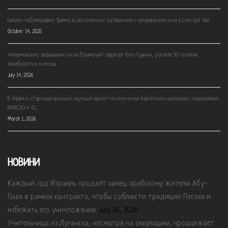
Байден поблагодарил Трампа за достижение соглашения о прекращении огня в Секторе Газа
October 14, 2025
Американские заправщики снова блокируют аэропорт Бен-Гурион, угрожая 50 тысячам
авиабилетов в месяц.
July 14, 2026
В Украине стартовал крупный научный проект по изучению еврейского наследия с поддержкой
ЮНЕСКО и ЕС.
March 1, 2026
НОВИНИ
Каждый год Израиль продает хамец арабскому жителю Абу-
Гоша в рамках контракта, чтобы соблюсти традиции Песаха и
избежать его уничтожения.
July 26, 2026
Учительница из Луганска, несмотря на оккупацию, продолжает