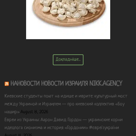
Докладніше...
НАНОВОСТИ НОВОСТИ ИЗРАИЛЯ NIKK.AGENCY
Киевские студенты поют на идише и иврите: культурный мост
между Украиной и Израилем — про киевский коллектив «Боу
нашир»
August 8, 2026
Евреи из Украины: Аарон Давид Гордон — украинские корни
идеолога сионизма и история «Гордонии» #євреїзукраїни
August 8, 2026