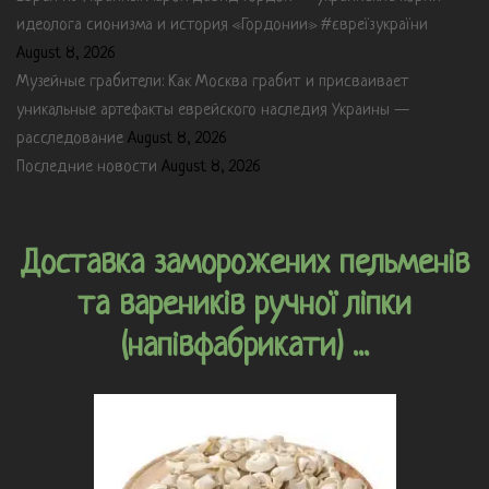
идеолога сионизма и история «Гордонии» #євреїзукраїни
August 8, 2026
Музейные грабители: Как Москва грабит и присваивает
уникальные артефакты еврейского наследия Украины —
расследование
August 8, 2026
Последние новости
August 8, 2026
Доставка заморожених пельменів
та вареників ручної ліпки
(напівфабрикати) ...