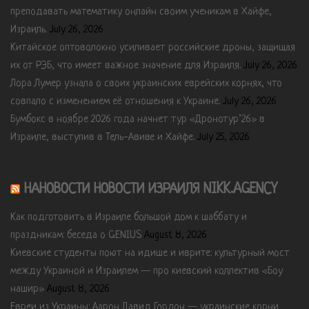
преподавать математику онлайн своим ученикам в Хайфе,
Израиль.
July 26, 2026
Китайское оптоволокно усиливает российские дроны, защищая
их от РЭБ, что имеет важное значение для Израиля.
July 26, 2026
Лора Лумер узнала о своих украинских еврейских корнях, что
совпало с изменением её отношения к Украине.
July 26, 2026
Бумбокс в ноябре 2026 года начнет тур «Дронотур’26» в
Израиле, выступив в Тель-Авиве и Хайфе.
July 25, 2026
НАНОВОСТИ НОВОСТИ ИЗРАИЛЯ NIKK.AGENCY
Как подготовить в Израиле большой дом к шаббату и
праздникам: беседа о GENIUS
August 8, 2026
Киевские студенты поют на идише и иврите: культурный мост
между Украиной и Израилем — про киевский коллектив «Боу
нашир»
August 8, 2026
Евреи из Украины: Аарон Давид Гордон — украинские корни