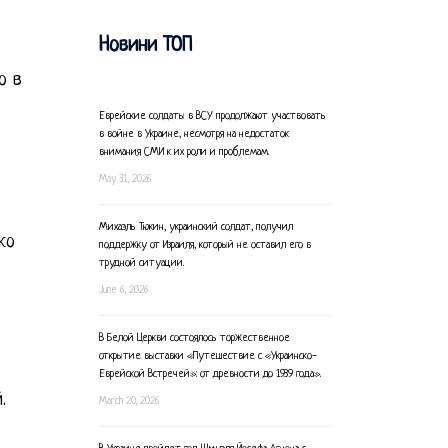
Новини ТОП
о в
Еврейские солдаты в ВСУ продолжают участвовать
в войне в Украине, несмотря на недостаток
внимания СМИ к их роли и проблемам.
May 31, 2026
Михаэль Тюкин, украинский солдат, получил
ко
поддержку от Израиля, который не оставил его в
трудной ситуации.
June 6, 2026
В Белой Церкви состоялось торжественное
открытие выставки «Путешествие с «Украинско-
Еврейской Встречей»: от древности до 1939 года».
.
March 20, 2026