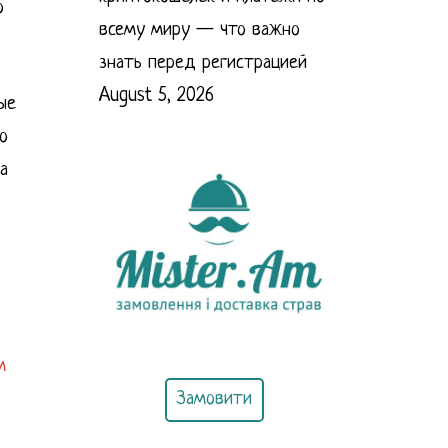
о
всему миру — что важно
знать перед регистрацией
August 5, 2026
ые
о
а
м
Замовити