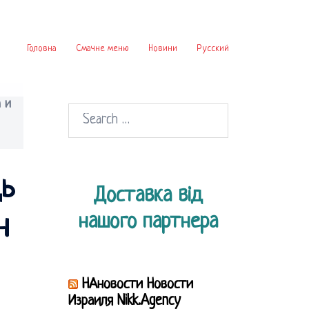
Головна
Смачне меню
Новини
Русский
 и
Search
for:
щь
Доставка від
нашого партнера
н
НАновости Новости
Израиля Nikk.Agency