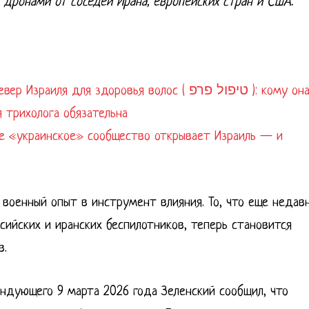
с дронами от соседей Ирана, европейских стран и США.
я для здоровья волос ( טיפול פרפ ): кому она
 трихолога обязательна
ое «украинское» сообщество открывает Израиль — и
военный опыт в инструмент влияния. То, что еще недав
ийских и иранских беспилотников, теперь становится
в.
андующего 9 марта 2026 года Зеленский сообщил, что