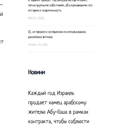
В Украине пройдет год Шмуэля Йосефа Агнона с
 —
пятью крупными событиями, объединяющими его
историю и современность.
ый
March 1, 2026
ЕС не пришел к соглашению по использованию
российских активов
ет
October 24, 2025
Новини
Каждый год Израиль
продает хамец арабскому
жителю Абу-Гоша в рамках
контракта, чтобы соблюсти