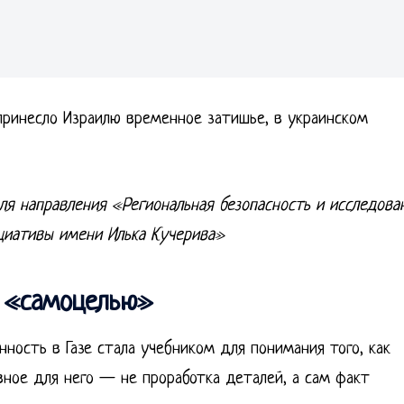
 принесло Израилю временное затишье, в украинском
ля направления «Региональная безопасность и исследова
циативы имени Илька Кучерива»
я «самоцелью»
ность в Газе стала учебником для понимания того, как
вное для него — не проработка деталей, а сам факт