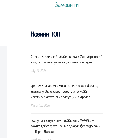
Замовити
Новини ТОП
Отец, переживший убийство сына 7 октября, погиб
в море. Трагедия украинской семьи в Ашдоде.
July 13, 2026
Иран вмешивается в мирные переговоры Украины,
вызывая у Зеленского тревогу. Это может
негативно сказаться на ситуации в Израиле.
March 18, 2026
Поступать с путиным так же, как с ХАМАС, –
значит действовать решительно и без смягчений
— Борис Джонсон