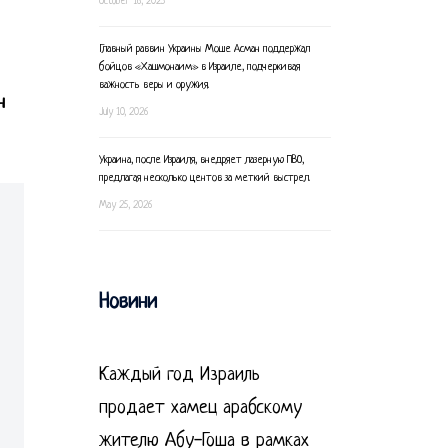
October 16, 2025
Главный раввин Украины Моше Асман поддержал
бойцов «Хашмонаим» в Израиле, подчеркивая
важность веры и оружия.
н
July 10, 2026
Украина, после Израиля, внедряет лазерную ПВО,
предлагая несколько центов за меткий выстрел.
May 25, 2026
Новини
Каждый год Израиль
продает хамец арабскому
жителю Абу-Гоша в рамках