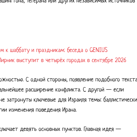
шингтона, Тегерана или других независимых источников 
ом к шаббату и праздникам: беседа о GENIUS
Лирник выступит в четырёх городах в сентябре 2026
рожностью. С одной стороны, появление подобного текст
альнейшее расширение конфликта. С другой — если
 не затронуты ключевые для Израиля темы: баллистическ
тии изменения поведения Ирана.
ключает девять основных пунктов. Главная идея —