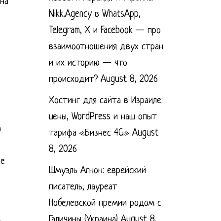
на
Nikk.Agency в WhatsApp,
Telegram, X и Facebook — про
взаимоотношения двух стран
и их историю — что
происходит?
August 8, 2026
Хостинг для сайта в Израиле:
цены, WordPress и наш опыт
а
тарифа «Бизнес 4G»
August
8, 2026
ие
Шмуэль Агнон: еврейский
писатель, лауреат
Нобелевской премии родом с
Галичины (Украина)
August 8,