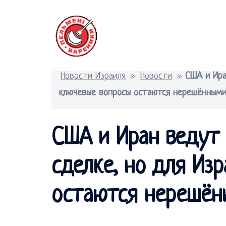
Перейти
к
содержимому
Новости Израиля
»
Новости
»
США и Ира
ключевые вопросы остаются нерешёнными
США и Иран ведут
сделке, но для Из
остаются нерешён