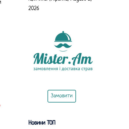
й
2026
Замовити
о
Новини ТОП