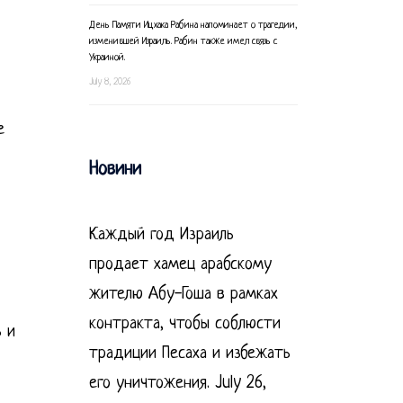
День Памяти Ицхака Рабина напоминает о трагедии,
изменившей Израиль. Рабин также имел связь с
Украиной.
July 8, 2026
е
Новини
Каждый год Израиль
продает хамец арабскому
жителю Абу-Гоша в рамках
контракта, чтобы соблюсти
 и
традиции Песаха и избежать
его уничтожения.
July 26,