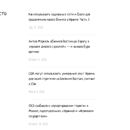
сто
Как использовать социальные сети и блоги для
продвижения малого бизнеса в Израиле. Часть 5
July 11, 2026
Ангела Меркель обвинила Восточную Европу в
«провале диалога с россией» — и вызвала бурю
критики
October 6, 2025
США могут использовать уникальный опыт Украины
для своей стратегии на Ближнем Востоке, считают
в ISW.
March 9, 2026
ФСБ сообщила о «предотвращении теракта» в
Москве, подготовленного «Украиной и «Исламским
государством»
October 13, 2025