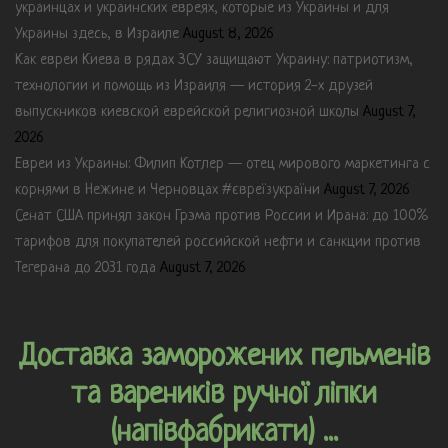
украинцах и украинских евреях, которые из Украины и для
Украины здесь, в Израиле
August 8, 2026
Как евреи Киева в рядах ЗСУ защищают Украину: патриотизм,
технологии и помощь из Израиля — история 2-х друзей
выпускников киевской еврейской религиозной школы
August 7,
2026
Евреи из Украины: Филип Котлер — отец мирового маркетинга с
корнями в Нежине и Черновцах #євреїзукраїни
August 7, 2026
Сенат США принял закон Грэма против России и Ирана: до 100%
тарифов для покупателей российской нефти и санкции против
Тегерана до 2031 года
August 7, 2026
Доставка заморожених пельменів
та вареників ручної ліпки
(напівфабрикати) ...