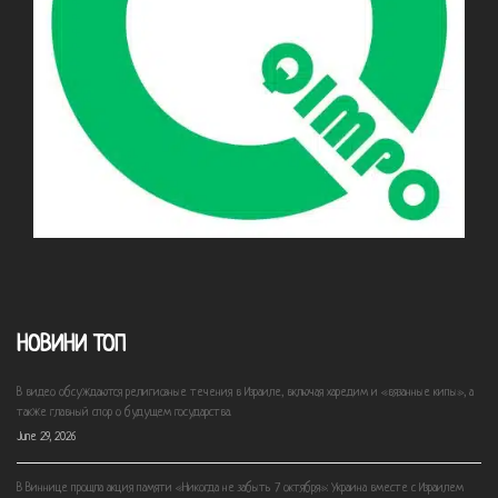
НОВИНИ ТОП
В видео обсуждаются религиозные течения в Израиле, включая харедим и «вязанные кипы», а
также главный спор о будущем государства.
June 29, 2026
В Виннице прошла акция памяти «Никогда не забыть 7 октября»: Украина вместе с Израилем