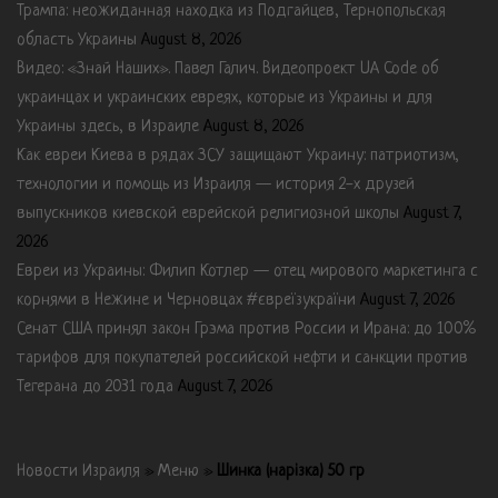
Трампа: неожиданная находка из Подгайцев, Тернопольская
область Украины
August 8, 2026
Видео: «Знай Наших». Павел Галич. Видеопроект UA Code об
украинцах и украинских евреях, которые из Украины и для
Украины здесь, в Израиле
August 8, 2026
Как евреи Киева в рядах ЗСУ защищают Украину: патриотизм,
технологии и помощь из Израиля — история 2-х друзей
выпускников киевской еврейской религиозной школы
August 7,
2026
Евреи из Украины: Филип Котлер — отец мирового маркетинга с
корнями в Нежине и Черновцах #євреїзукраїни
August 7, 2026
Сенат США принял закон Грэма против России и Ирана: до 100%
тарифов для покупателей российской нефти и санкции против
Тегерана до 2031 года
August 7, 2026
Новости Израиля
»
Меню
»
Шинка (нарізка) 50 гр