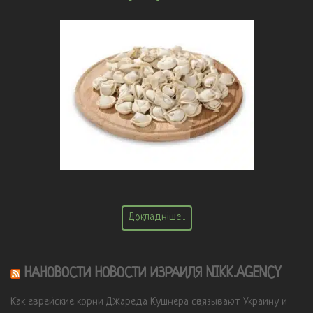
Докладніше...
НАНОВОСТИ НОВОСТИ ИЗРАИЛЯ NIKK.AGENCY
Как еврейские корни Джареда Кушнера связывают Украину и