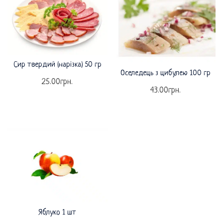
Сир твердий (нарізка) 50 гр
Оселедець з цибулею 100 гр
25.00
грн.
43.00
грн.
Яблуко 1 шт