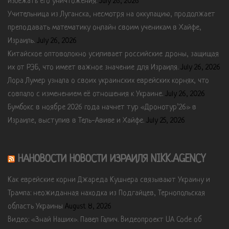
избежать его уничтожения.
July 26, 2026
Учительница из Луганска, несмотря на оккупацию, продолжает
преподавать математику онлайн своим ученикам в Хайфе,
Израиль.
July 26, 2026
Китайское оптоволокно усиливает российские дроны, защищая
их от РЭБ, что имеет важное значение для Израиля.
July 26, 2026
Лора Лумер узнала о своих украинских еврейских корнях, что
совпало с изменением её отношения к Украине.
July 26, 2026
Бумбокс в ноябре 2026 года начнет тур «Дронотур’26» в
Израиле, выступив в Тель-Авиве и Хайфе.
July 25, 2026
НАНОВОСТИ НОВОСТИ ИЗРАИЛЯ NIKK.AGENCY
Как еврейские корни Джареда Кушнера связывают Украину и
Трампа: неожиданная находка из Подгайцев, Тернопольская
область Украины
August 8, 2026
Видео: «Знай Наших». Павел Галич. Видеопроект UA Code об