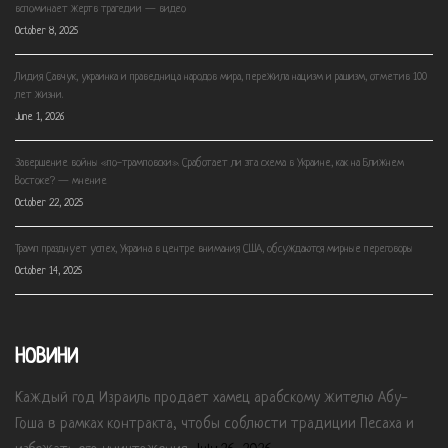
вспоминает жертв трагедии — видео
October 8, 2025
Лидия Савчук, украинка и праведница народов мира, пережила нацизм и рашизм, отметив 100
лет жизни.
June 1, 2026
Завершение войны «по-трамповски». Сработает ли эта схема в Украине, как на Ближнем
Востоке? — мнение
October 22, 2025
Трамп празднует успех, Украина в центре внимания США, обсуждаются мирные переговоры
October 14, 2025
НОВИНИ
Каждый год Израиль продает хамец арабскому жителю Абу-
Гоша в рамках контракта, чтобы соблюсти традиции Песаха и