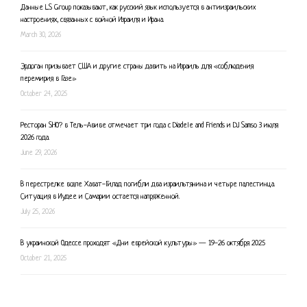
Данные LS Group показывают, как русский язык используется в антиизраильских
настроениях, связанных с войной Израиля и Ирана.
March 30, 2026
Эрдоган призывает США и другие страны давить на Израиль для «соблюдения
перемирия в Газе»
October 24, 2025
Ресторан SHO? в Тель-Авиве отмечает три года с Diadele and Friends и DJ Samso 3 июля
2026 года.
June 29, 2026
В перестрелке возле Хават-Гилад погибли два израильтянина и четыре палестинца.
Ситуация в Иудее и Самарии остается напряженной.
July 25, 2026
В украинской Одессе проходят «Дни еврейской культуры» — 19-26 октября 2025
October 21, 2025