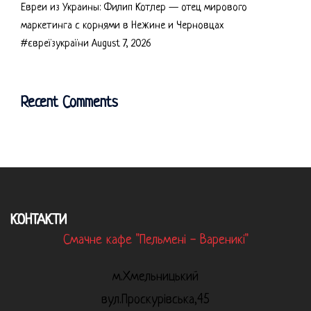
Евреи из Украины: Филип Котлер — отец мирового
маркетинга с корнями в Нежине и Черновцах
#євреїзукраїни
August 7, 2026
Recent Comments
КОНТАКТИ
Смачне кафе "Пельмені - Вареникі"
м.Хмельницький
вул.Проскурівська,45