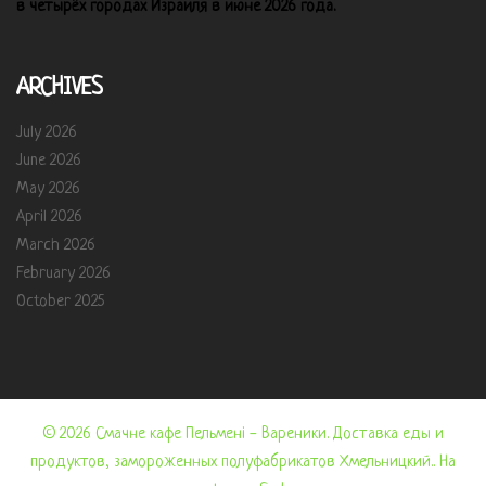
в четырёх городах Израиля в июне 2026 года.
ARCHIVES
July 2026
June 2026
May 2026
April 2026
March 2026
February 2026
October 2025
© 2026 Смачне кафе Пельмені - Вареники. Доставка еды и
продуктов, замороженных полуфабрикатов Хмельницкий.. На