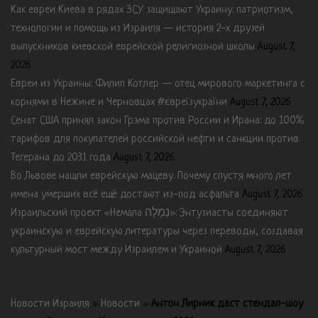
Как евреи Киева в рядах ЗСУ защищают Украину: патриотизм,
технологии и помощь из Израиля — история 2-х друзей
выпускников киевской еврейской религиозной школы
August 7,
2026
Евреи из Украины: Филип Котлер — отец мирового маркетинга с
корнями в Нежине и Черновцах #євреїзукраїни
August 7, 2026
Сенат США принял закон Грэма против России и Ирана: до 100%
тарифов для покупателей российской нефти и санкции против
Тегерана до 2031 года
August 7, 2026
Во Львове нашли еврейскую мацеву. Почему спустя много лет
имена умерших всё ещё достают из-под асфальта
August 7, 2026
Израильский проект «Немала נְמָלָה»: Энтузиасты соединяют
украинскую и еврейскую литературы через переводы, создавая
культурный мост между Израилем и Украиной
August 7, 2026
Новости Израиля
»
Новости
»
Антон Лирник даст стендап-шоу