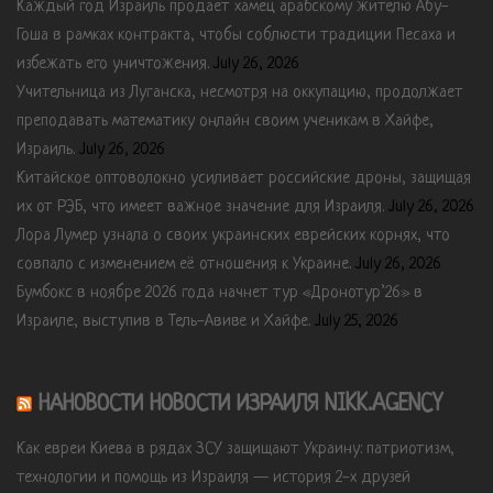
Каждый год Израиль продает хамец арабскому жителю Абу-
Гоша в рамках контракта, чтобы соблюсти традиции Песаха и
избежать его уничтожения.
July 26, 2026
Учительница из Луганска, несмотря на оккупацию, продолжает
преподавать математику онлайн своим ученикам в Хайфе,
Израиль.
July 26, 2026
Китайское оптоволокно усиливает российские дроны, защищая
их от РЭБ, что имеет важное значение для Израиля.
July 26, 2026
Лора Лумер узнала о своих украинских еврейских корнях, что
совпало с изменением её отношения к Украине.
July 26, 2026
Бумбокс в ноябре 2026 года начнет тур «Дронотур’26» в
Израиле, выступив в Тель-Авиве и Хайфе.
July 25, 2026
НАНОВОСТИ НОВОСТИ ИЗРАИЛЯ NIKK.AGENCY
Как евреи Киева в рядах ЗСУ защищают Украину: патриотизм,
технологии и помощь из Израиля — история 2-х друзей