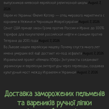
выпускников киевской еврейской религиозной школы
August 7,
2026
Евреи из Украины: Филип Котлер — отец мирового маркетинга с
корнями в Нежине и Черновцах #євреїзукраїни
August 7, 2026
Сенат США принял закон Грэма против России и Ирана: до 100%
тарифов для покупателей российской нефти и санкции против
Тегерана до 2031 года
August 7, 2026
Во Львове нашли еврейскую мацеву. Почему спустя много лет
имена умерших всё ещё достают из-под асфальта
August 7, 2026
Израильский проект «Немала נְמָלָה»: Энтузиасты соединяют
украинскую и еврейскую литературы через переводы, создавая
культурный мост между Израилем и Украиной
August 7, 2026
Доставка заморожених пельменів
та вареників ручної ліпки