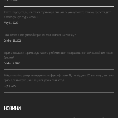
June 12, 2026
Тамара Гвердцители, известная грузинская певица и внучка одесского раввина, представляет
еврейскую культуру Украины.
May 31, 2026
План Трампа в Газе удался. Вопрос: как это повлияет на Украину?
October 15, 2025
Украина внедряет израильскую модель реабилитации пострадавших от войны, сообщил посол
Бродский
October 9, 2025
Жаботинский опроверг антиукраинские фальсификации Путина более 100 лет назад, выступая
против дезинформации и защищая украинский народ.
July 3, 2026
НОВИНИ