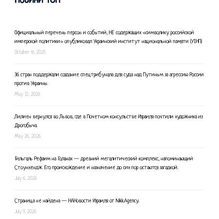
Новини ТОП
Официальный перечень персон и событий, НЕ содержащих «символику российской
имперской политики» опубликовал Украинский институт национальной памяти (УІНП)
October 8, 2025
36 стран поддержали создание спецтрибунала для суда над Путиным за агрессию России
против Украины.
May 15, 2026
Лилиен вернулся во Львов, где в Почетном консульстве Израиля почтили художника из
Дрогобыча.
May 26, 2026
Гильгаль Рефаим на Голанах — древний мегалитический комплекс, напоминающий
Стоунхендж. Его происхождение и назначение до сих пор остаются загадкой.
July 6, 2026
Страница не найдена — НАНовости Израиля от Nikk.Agency.
July 9, 2026