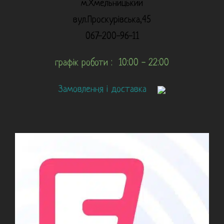
м.Хмельницький
вул.Проскурівська,45
067-200-96-11
графік роботи : 10:00 - 22:00
Замовлення і доставка