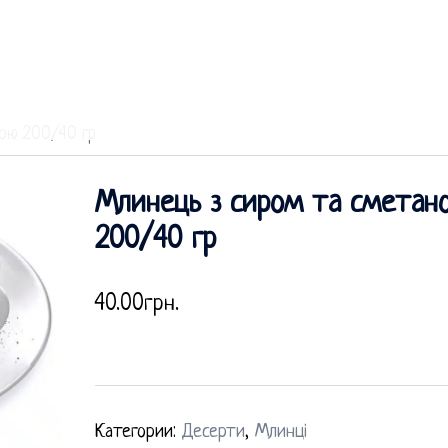
ою 200/40 гр
Млинець з сиром та сметан
200/40 гр
40.00
грн.
Категории:
Десерти
,
Млинці