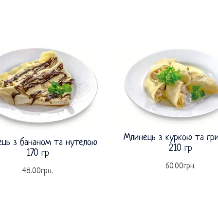
Млинець з куркою та гр
ць з бананом та нутелою
210 гр
170 гр
60.00
грн.
48.00
грн.