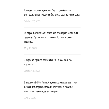
Россия атаковала дронами Одесскую область,
Белгород-Днестровский без электроэнергии и воды
October 12, 2025
36 стран поддержали создание спецтрибунала для
суда над Путиным за агрессию России против
Украины.
May 15, 2026
В Украине прошла презентация новых книг по
иудаике
October 16, 2025
В видео «SHO?» Анна Андриенко рассказывает, как
вера и поддержка сделали ресторан в Израиле
«местом силы» для украинцев.
June 7, 2026