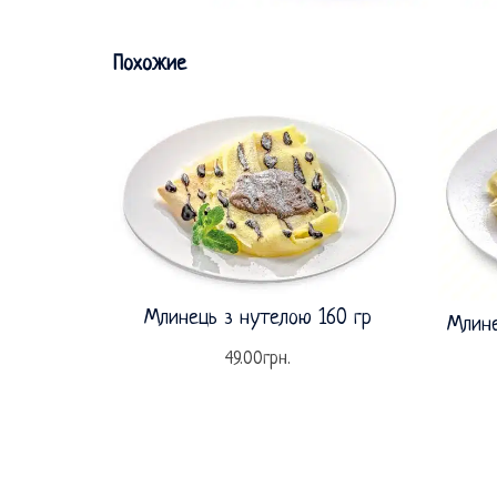
Похожие
Млинець з нутелою 160 гр
Млине
49.00
грн.