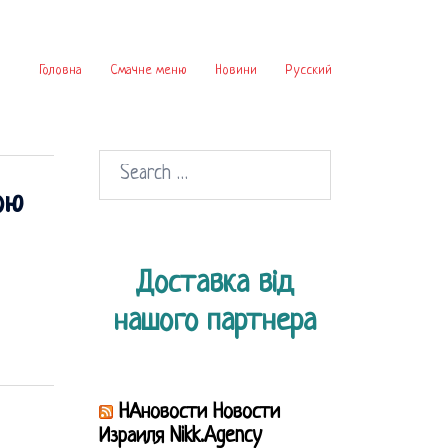
Головна
Смачне меню
Новини
Русский
Search
ою
for:
Доставка від
нашого партнера
НАновости Новости
Израиля Nikk.Agency