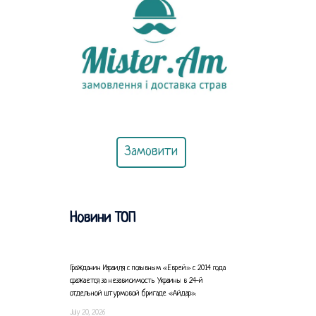
Замовити
Новини ТОП
Гражданин Израиля с позывным «Еврей» с 2014 года
сражается за независимость Украины в 24-й
отдельной штурмовой бригаде «Айдар».
July 20, 2026