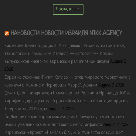
Докладніше...
НАНОВОСТИ НОВОСТИ ИЗРАИЛЯ NIKK.AGENCY
Как евреи Киева в рядах ЗСУ защищают Украину: патриотизм,
технологии и помощь из Израиля — история 2-х друзей
выпускников киевской еврейской религиозной школы
August 7,
2026
Евреи из Украины: Филип Котлер — отец мирового маркетинга с
корнями в Нежине и Черновцах #євреїзукраїни
August 7, 2026
Сенат США принял закон Грэма против России и Ирана: до 100%
тарифов для покупателей российской нефти и санкции против
Тегерана до 2031 года
August 7, 2026
Во Львове нашли еврейскую мацеву. Почему спустя много лет
имена умерших всё ещё достают из-под асфальта
August 7, 2026
Израильский проект «Немала נְמָלָה»: Энтузиасты соединяют