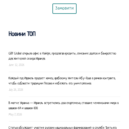
Замовити
Новини ТОП
GBT Global открыла офис в Хайфе, предлагая кредиты, списание долгов и банкротство
для жителей севера Израиля.
June 12, 2026
Каждый год Израиль продает хамец арабскому жителю Абу-Гоша в рамках контракта,
чтобы соблюсти традиции Песаха и избежать его уничтожения.
July 26, 2026
В матче Украина — Израиль встретились два спортсмена, ставшие чемпионами мира в
шашках-64 и шашках-100.
May 7, 2026
Статья обсуждает участие русских национальных формирований в службе Третьего