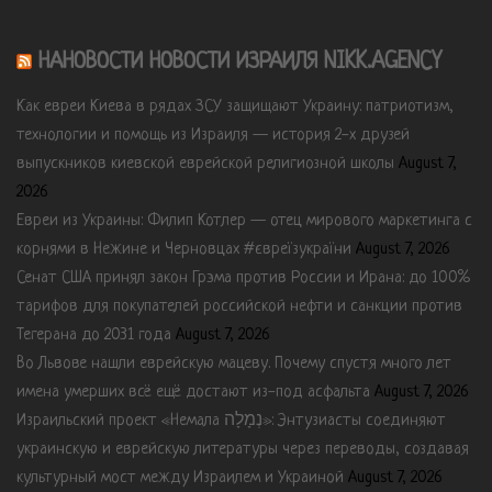
НАНОВОСТИ НОВОСТИ ИЗРАИЛЯ NIKK.AGENCY
Как евреи Киева в рядах ЗСУ защищают Украину: патриотизм,
технологии и помощь из Израиля — история 2-х друзей
выпускников киевской еврейской религиозной школы
August 7,
2026
Евреи из Украины: Филип Котлер — отец мирового маркетинга с
корнями в Нежине и Черновцах #євреїзукраїни
August 7, 2026
Сенат США принял закон Грэма против России и Ирана: до 100%
тарифов для покупателей российской нефти и санкции против
Тегерана до 2031 года
August 7, 2026
Во Львове нашли еврейскую мацеву. Почему спустя много лет
имена умерших всё ещё достают из-под асфальта
August 7, 2026
Израильский проект «Немала נְמָלָה»: Энтузиасты соединяют
украинскую и еврейскую литературы через переводы, создавая
культурный мост между Израилем и Украиной
August 7, 2026