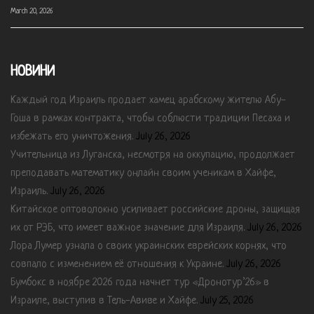
March 20, 2026
НОВИНИ
Каждый год Израиль продает хамец арабскому жителю Абу-
Гоша в рамках контракта, чтобы соблюсти традиции Песаха и
избежать его уничтожения.
July 26, 2026
Учительница из Луганска, несмотря на оккупацию, продолжает
преподавать математику онлайн своим ученикам в Хайфе,
Израиль.
July 26, 2026
Китайское оптоволокно усиливает российские дроны, защищая
их от РЭБ, что имеет важное значение для Израиля.
July 26, 2026
Лора Лумер узнала о своих украинских еврейских корнях, что
совпало с изменением её отношения к Украине.
July 26, 2026
Бумбокс в ноябре 2026 года начнет тур «Дронотур’26» в
Израиле, выступив в Тель-Авиве и Хайфе.
July 25, 2026