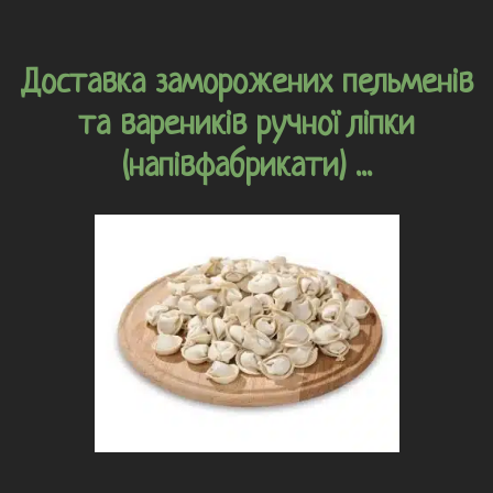
Доставка заморожених пельменів
та вареників ручної ліпки
(напівфабрикати) ...