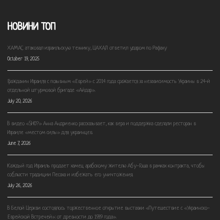
НОВИНИ ТОП
ХАМАС атаковал израильскую технику, ЦАХАЛ ответил ударом по Рафаху
October 19, 2025
Гражданин Израиля с позывным «Еврей» с 2014 года сражается за независимость Украины в 24-й
отдельной штурмовой бригаде «Айдар».
July 20, 2026
В видео «SHO?» Анна Андриенко рассказывает, как вера и поддержка сделали ресторан в
Израиле «местом силы» для украинцев.
June 7, 2026
Каждый год Израиль продает хамец арабскому жителю Абу-Гоша в рамках контракта, чтобы
соблюсти традиции Песаха и избежать его уничтожения.
July 26, 2026
В Белой Церкви состоялось торжественное открытие выставки «Путешествие с «Украинско-
Еврейской Встречей»: от древности до 1939 года».