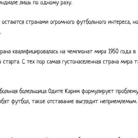
ундиале лишь по одному разу.
а остаются странами огромного футбольного интереса, н
.
трана квалифицировалась на чемпионат мира 1950 года в
о старта. С тех пор самая густонаселенная страна мира т
утбольная болельщица Одите Карим формулирует проблем
юбят футбол, такое отставание выглядит неприемлемым.