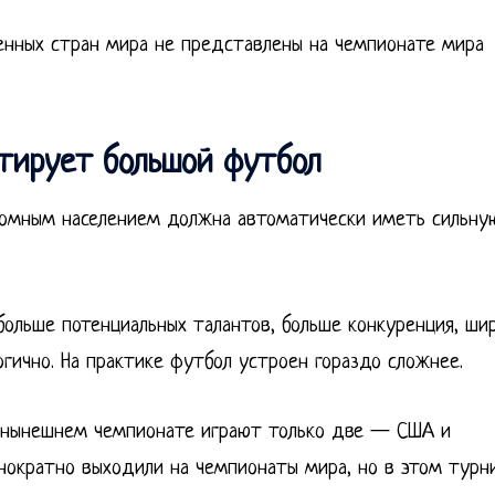
енных стран мира не представлены на чемпионате мира
нтирует большой футбол
громным населением должна автоматически иметь сильну
ольше потенциальных талантов, больше конкуренция, ши
огично. На практике футбол устроен гораздо сложнее.
а нынешнем чемпионате играют только две — США и
днократно выходили на чемпионаты мира, но в этом турн