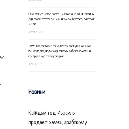
July 6, 2026
США могут использовать уникальный опыт Украины
для своей стратегии на Ближнем Востоке, считают
о
в ISW.
March 9, 2026
Трамп предоставил государству доступ к мощным
ИИ-моделям, поднимая вопросы о безопасности и
контроле над технологиями.
ак
June 4, 2026
у
Новини
Каждый год Израиль
продает хамец арабскому