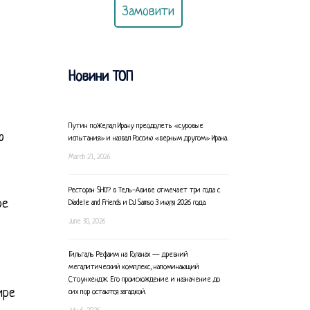
Замовити
Новини ТОП
Путин пожелал Ирану преодолеть «суровые
ю
испытания» и назвал Россию «верным другом» Ирана.
March 21, 2026
Ресторан SHO? в Тель-Авиве отмечает три года с
ре
Diadele and Friends и DJ Samso 3 июля 2026 года.
June 30, 2026
Гильгаль Рефаим на Голанах — древний
мегалитический комплекс, напоминающий
Стоунхендж. Его происхождение и назначение до
ире
сих пор остаются загадкой.