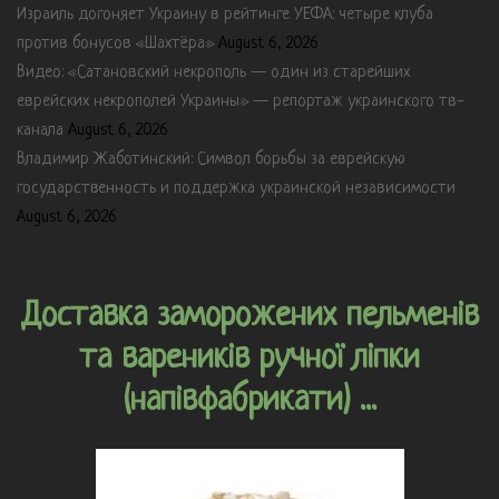
Израиль догоняет Украину в рейтинге УЕФА: четыре клуба
против бонусов «Шахтёра»
August 6, 2026
Видео: «Сатановский некрополь — один из старейших
еврейских некрополей Украины» — репортаж украинского тв-
канала
August 6, 2026
Владимир Жаботинский: Символ борьбы за еврейскую
государственность и поддержка украинской независимости
August 6, 2026
Доставка заморожених пельменів
та вареників ручної ліпки
(напівфабрикати) ...