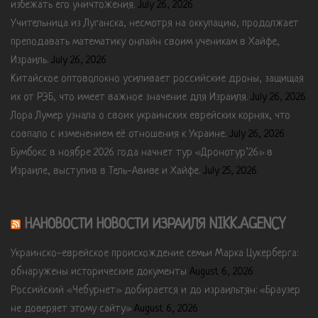
избежать его уничтожения.
July 26, 2026
Учительница из Луганска, несмотря на оккупацию, продолжает
преподавать математику онлайн своим ученикам в Хайфе,
Израиль.
July 26, 2026
Китайское оптоволокно усиливает российские дроны, защищая
их от РЭБ, что имеет важное значение для Израиля.
July 26, 2026
Лора Лумер узнала о своих украинских еврейских корнях, что
совпало с изменением её отношения к Украине.
July 26, 2026
Бумбокс в ноябре 2026 года начнет тур «Дронотур’26» в
Израиле, выступив в Тель-Авиве и Хайфе.
July 25, 2026
НАНОВОСТИ НОВОСТИ ИЗРАИЛЯ NIKK.AGENCY
Украинско-еврейское происхождение семьи Марка Цукерберга:
обнаружены исторические документы
August 6, 2026
Российский «Чебурнет» добирается и до израильтян: «Браузер
не доверяет этому сайту»
August 6, 2026