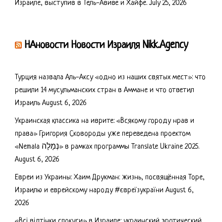
Израиле, выступив в Тель-Авиве и Хайфе.
July 25, 2026
НАновости Новости Израиля Nikk.Agency
Турция назвала Аль-Аксу «одно из наших святых мест»: что
решили 14 мусульманских стран в Аммане и что ответил
Израиль
August 6, 2026
Украинская классика на иврите: «Всякому городу нрав и
права» Григория Сковороды уже переведена проектом
«Nemala נְמָלָה» в рамках программы Translate Ukraine 2025.
August 6, 2026
Евреи из Украины: Хаим Друкман: жизнь, посвящённая Торе,
Израилю и еврейскому народу #євреїзукраїни
August 6,
2026
«Всі відтінки спокуси» в Израиле: украинский эротический