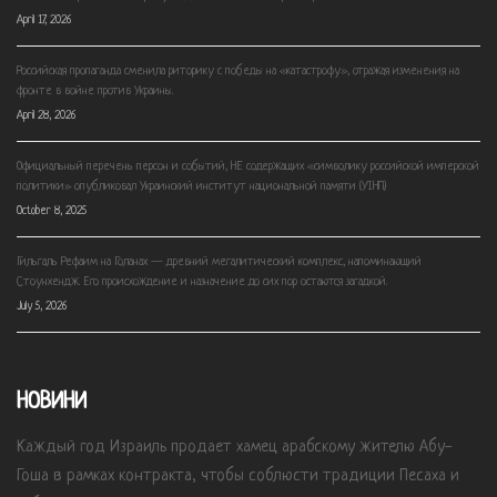
April 17, 2026
Российская пропаганда сменила риторику с победы на «катастрофу», отражая изменения на
фронте в войне против Украины.
April 28, 2026
Официальный перечень персон и событий, НЕ содержащих «символику российской имперской
политики» опубликовал Украинский институт национальной памяти (УІНП)
October 8, 2025
Гильгаль Рефаим на Голанах — древний мегалитический комплекс, напоминающий
Стоунхендж. Его происхождение и назначение до сих пор остаются загадкой.
July 5, 2026
НОВИНИ
Каждый год Израиль продает хамец арабскому жителю Абу-
Гоша в рамках контракта, чтобы соблюсти традиции Песаха и