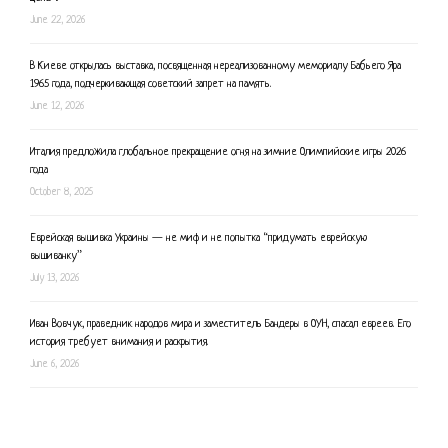
June 22, 2026
В Киеве открылась выставка, посвященная нереализованному мемориалу Бабьего Яра
1965 года, подчеркивающая советский запрет на память.
June 12, 2026
Италия предложила глобальное прекращение огня на зимние Олимпийские игры 2026
года
October 8, 2025
Еврейская вышивка Украины — не миф и не попытка “придумать еврейскую
вышиванку”
July 13, 2026
Иван Вовчук, праведник народов мира и заместитель Бандеры в ОУН, спасал евреев. Его
история требует внимания и раскрытия.
June 6, 2026