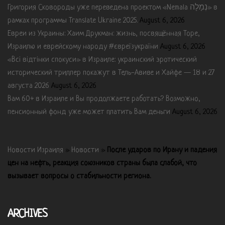
Григория Сковороды уже переведена проектом «Nemala נְמָלָה» в
рамках программы Translate Ukraine 2025.
August 6, 2026
Евреи из Украины: Хаим Друкман: жизнь, посвящённая Торе,
Израилю и еврейскому народу #євреїзукраїни
August 6, 2026
«Всі відтінки спокуси» в Израиле: украинский эротический
исторический триллер покажут в Тель-Авиве и Хайфе — 18 и 27
августа 2026
August 6, 2026
Вам 60+ в Израиле и Вы продолжаете работать? Возможно,
пенсионный фонд уже может платить Вам деньги
August 6, 2026
Новости Израиля
»
Новости
»
После ударов по Ирану и падения
цен на нефть, реакция союзников страны была слабой, что
вызывает вопросы о стабильности региона.
ARCHIVES