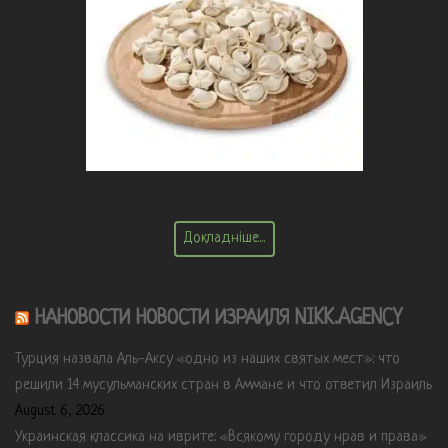
Докладніше...
НАНОВОСТИ НОВОСТИ ИЗРАИЛЯ NIKK.AGENCY
Турция назвала Аль-Аксу «одно из наших святых мест»: что
решили 14 мусульманских стран в Аммане и что ответил Израиль
August 6, 2026
Украинская классика на иврите: «Всякому городу нрав и права»