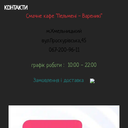
КОНТАКТИ
Смачне кафе "Пельмені - Вареникі"
м.Хмельницький
вул.Проскурівська,45
067-200-96-11
графік роботи : 10:00 - 22:00
Замовлення і доставка