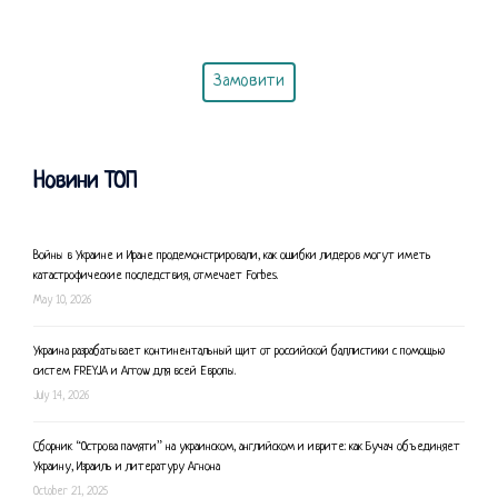
Замовити
Новини ТОП
Войны в Украине и Иране продемонстрировали, как ошибки лидеров могут иметь
катастрофические последствия, отмечает Forbes.
May 10, 2026
Украина разрабатывает континентальный щит от российской баллистики с помощью
систем FREYJA и Arrow для всей Европы.
July 14, 2026
Сборник “Острова памяти” на украинском, английском и иврите: как Бучач объединяет
Украину, Израиль и литературу Агнона
October 21, 2025