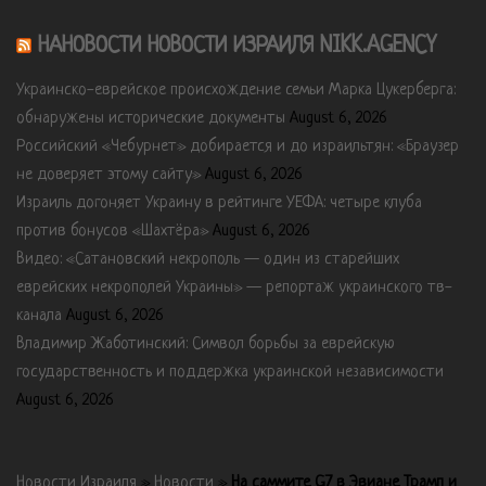
НАНОВОСТИ НОВОСТИ ИЗРАИЛЯ NIKK.AGENCY
Украинско-еврейское происхождение семьи Марка Цукерберга:
обнаружены исторические документы
August 6, 2026
Российский «Чебурнет» добирается и до израильтян: «Браузер
не доверяет этому сайту»
August 6, 2026
Израиль догоняет Украину в рейтинге УЕФА: четыре клуба
против бонусов «Шахтёра»
August 6, 2026
Видео: «Сатановский некрополь — один из старейших
еврейских некрополей Украины» — репортаж украинского тв-
канала
August 6, 2026
Владимир Жаботинский: Символ борьбы за еврейскую
государственность и поддержка украинской независимости
August 6, 2026
Новости Израиля
»
Новости
»
На саммите G7 в Эвиане Трамп и