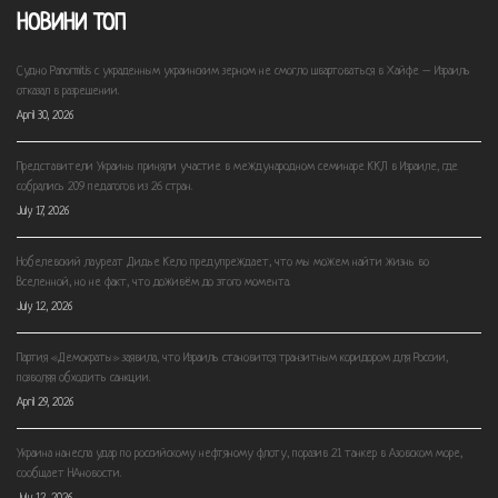
НОВИНИ ТОП
Судно Panormitis с украденным украинским зерном не смогло швартоваться в Хайфе – Израиль
отказал в разрешении.
April 30, 2026
Представители Украины приняли участие в международном семинаре ККЛ в Израиле, где
собрались 209 педагогов из 26 стран.
July 17, 2026
Нобелевский лауреат Дидье Кело предупреждает, что мы можем найти жизнь во
Вселенной, но не факт, что доживём до этого момента.
July 12, 2026
Партия «Демократы» заявила, что Израиль становится транзитным коридором для России,
позволяя обходить санкции.
April 29, 2026
Украина нанесла удар по российскому нефтяному флоту, поразив 21 танкер в Азовском море,
сообщает НАновости.