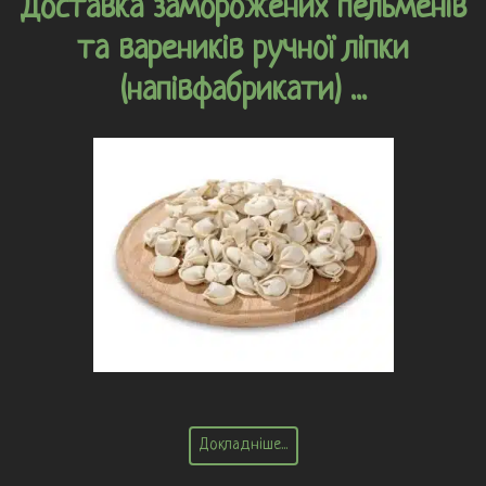
Доставка заморожених пельменів
та вареників ручної ліпки
(напівфабрикати) ...
Докладніше...