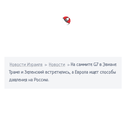
Перейти
к
содержимому
Переключатель
меню
Новости Израиля
»
Новости
»
На саммите G7 в Эвиане
Трамп и Зеленский встретились, а Европа ищет способы
давления на Россию.