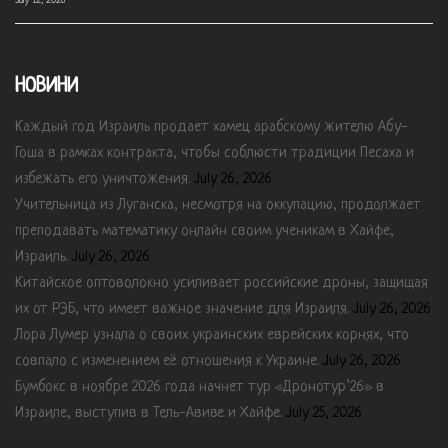
July 12, 2026
НОВИНИ
Каждый год Израиль продает хамец арабскому жителю Абу-
Гоша в рамках контракта, чтобы соблюсти традиции Песаха и
избежать его уничтожения.
July 26, 2026
Учительница из Луганска, несмотря на оккупацию, продолжает
преподавать математику онлайн своим ученикам в Хайфе,
Израиль.
July 26, 2026
Китайское оптоволокно усиливает российские дроны, защищая
их от РЭБ, что имеет важное значение для Израиля.
July 26, 2026
Лора Лумер узнала о своих украинских еврейских корнях, что
совпало с изменением её отношения к Украине.
July 26, 2026
Бумбокс в ноябре 2026 года начнет тур «Дронотур’26» в
Израиле, выступив в Тель-Авиве и Хайфе.
July 25, 2026