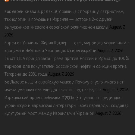
Как евреи Киева в рядах ЗСУ защищают Украину: патриотизм,
технологии и помощь из Израиля — история 2-х друзей
выпускников киевской еврейской религиозной школы
August 7,
2026
Евреи из Украины: Филип Котлер — отец мирового маркетинга с
корнями в Нежине и Черновцах #євреїзукраїни
August 7, 2026
Сенат США принял закон Грэма против России и Ирана: до 100%
тарифов для покупателей российской нефти и санкции против
Тегерана до 2031 года
August 7, 2026
Во Львове нашли еврейскую мацеву. Почему спустя много лет
имена умерших всё ещё достают из-под асфальта
August 7, 2026
Израильский проект «Немала נְמָלָה»: Энтузиасты соединяют
украинскую и еврейскую литературы через переводы, создавая
культурный мост между Израилем и Украиной
August 7, 2026