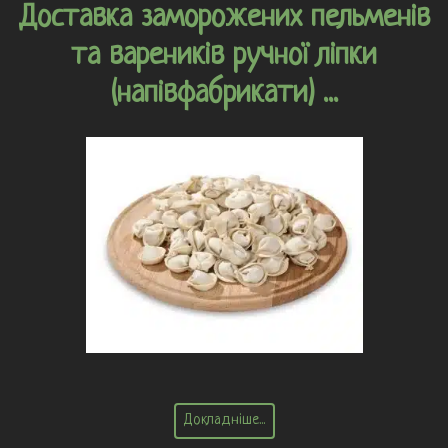
Доставка заморожених пельменів
та вареників ручної ліпки
(напівфабрикати) ...
Докладніше...