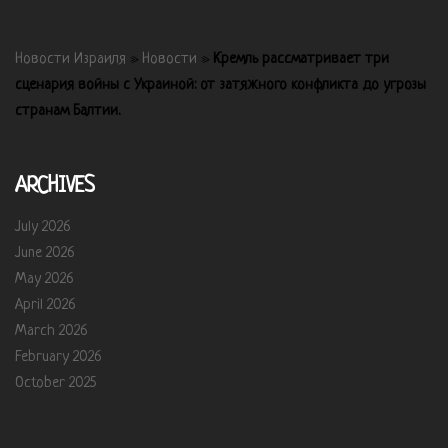
Новости Израиля
»
Новости
»
Кремль рассматривает три
сценария войны с Украиной: от затяжного конфликта до угрозы
странам Балтии.
ARCHIVES
July 2026
June 2026
May 2026
April 2026
March 2026
February 2026
October 2025