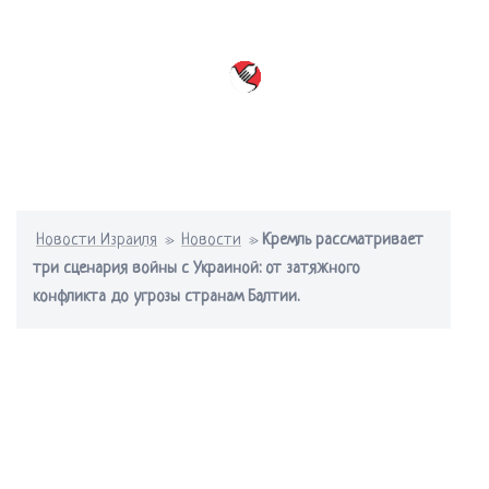
Перейти
к
содержимому
Переключатель
меню
Новости Израиля
»
Новости
»
Кремль рассматривает
три сценария войны с Украиной: от затяжного
конфликта до угрозы странам Балтии.