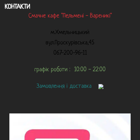
КОНТАКТИ
Смачне кафе "Пельмені - Вареникі"
м.Хмельницький
вул.Проскурівська,45
067-200-96-11
графік роботи : 10:00 - 22:00
Замовлення і доставка