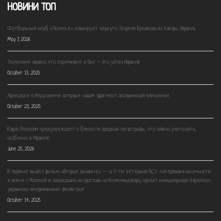
НОВИНИ ТОП
Футбольный клуб «Полесье» планирует вернуть Георгия Ермакова из Хайфы, Израиль.
May 7, 2026
Зеленский заявил, что перемирие в Газе – это успех Израиля
October 13, 2025
Археологи в Иерусалиме впервые нашли фрагмент ассирийской клинописи
October 23, 2025
Карло Ровелли предупреждает о близости ядерной катастрофы, что важно учитывать,
особенно в Израиле.
June 25, 2026
В Украине вышел фильм «Второе дыхание» — о 5-ти ветеранах ВСУ, потерявших конечности
в войне с Россией и взошедших на протезах на Килиманджаро; проект инициировал еврейско-
украинско-американский филантроп
October 14, 2025