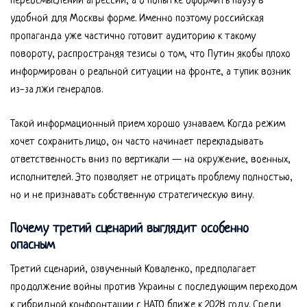
переосмыслении агрессии, а о попытке оформить паузу в
удобной для Москвы форме. Именно поэтому российская
пропаганда уже частично готовит аудиторию к такому
повороту, распространяя тезисы о том, что Путин якобы плохо
информирован о реальной ситуации на фронте, а тупик возник
из-за лжи генералов.
Такой информационный прием хорошо узнаваем. Когда режим
хочет сохранить лицо, он часто начинает перекладывать
ответственность вниз по вертикали — на окружение, военных,
исполнителей. Это позволяет не отрицать проблему полностью,
но и не признавать собственную стратегическую вину.
Почему третий сценарий выглядит особенно
опасным
Третий сценарий, озвученный Коваленко, предполагает
продолжение войны против Украины с последующим переходом
к гибридной конфронтации с НАТО ближе к 2028 году. Среди