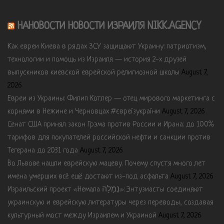
НАНОВОСТИ НОВОСТИ ИЗРАИЛЯ NIKK.AGENCY
Как евреи Киева в рядах ЗСУ защищают Украину: патриотизм,
технологии и помощь из Израиля — история 2-х друзей
выпускников киевской еврейской религиозной школы
August 7,
2026
Евреи из Украины: Филип Котлер — отец мирового маркетинга с
корнями в Нежине и Черновцах #євреїзукраїни
August 7, 2026
Сенат США принял закон Грэма против России и Ирана: до 100%
тарифов для покупателей российской нефти и санкции против
Тегерана до 2031 года
August 7, 2026
Во Львове нашли еврейскую мацеву. Почему спустя много лет
имена умерших всё ещё достают из-под асфальта
August 7, 2026
Израильский проект «Немала נְמָלָה»: Энтузиасты соединяют
украинскую и еврейскую литературы через переводы, создавая
культурный мост между Израилем и Украиной
August 7, 2026