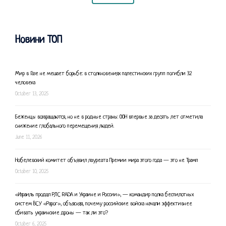
Новини ТОП
Мир в Газе не мешает борьбе: в столкновениях палестинских групп погибли 32
человека
October 13, 2025
Беженцы возвращаются, но не в родные страны: ООН впервые за десять лет отметила
снижение глобального перемещения людей.
June 11, 2026
Нобелевский комитет объявил лауреата Премии мира этого года — это не Трамп
October 10, 2025
«Израиль продал РЛС RADA и Украине и России», — командир полка беспилотных
систем ВСУ «Рарог», объясняя, почему российские войска начали эффективнее
сбивать украинские дроны — так ли это?
October 6, 2025