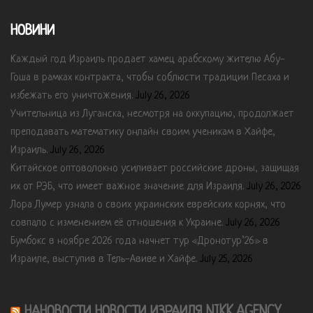
НОВИНИ
Каждый год Израиль продает хамец арабскому жителю Абу-
Гоша в рамках контракта, чтобы соблюсти традиции Песаха и
избежать его уничтожения.
July 26, 2026
Учительница из Луганска, несмотря на оккупацию, продолжает
преподавать математику онлайн своим ученикам в Хайфе,
Израиль.
July 26, 2026
Китайское оптоволокно усиливает российские дроны, защищая
их от РЭБ, что имеет важное значение для Израиля.
July 26, 2026
Лора Лумер узнала о своих украинских еврейских корнях, что
совпало с изменением её отношения к Украине.
July 26, 2026
Бумбокс в ноябре 2026 года начнет тур «Дронотур’26» в
Израиле, выступив в Тель-Авиве и Хайфе.
July 25, 2026
НАНОВОСТИ НОВОСТИ ИЗРАИЛЯ NIKK.AGENCY