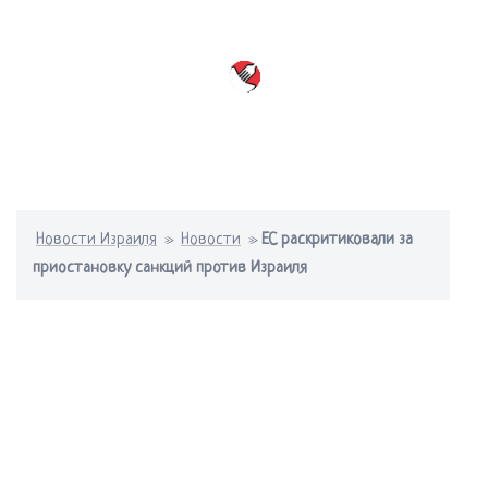
Перейти
к
содержимому
Переключатель
меню
Новости Израиля
»
Новости
»
ЕС раскритиковали за
приостановку санкций против Израиля