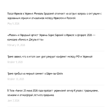
Посол Израиля в Украине Михаэль Бродский отвечает на острые вопросы о ситуации с
ворованным зерном и отношениях между Израилем и Россией.
May 9, 2026
«Маски» и Народный артист Украины Борис Барский в Израиле в феврале 2026 —
комедия «Ромео и Джульетта»
February 14, 2026
Трамп заявил, что в итоге они урегулируют конфликт между РФ и Украиной
October 9, 2025
Трамп прибыл на мирный саммит в Шарм-эш-Шейх
October 13, 2025
В Тель-Авиве 25 июня 2026 года пройдет украинский вечер Купала с традициями,
венками и атмосферой летнего праздника.
June 7, 2026