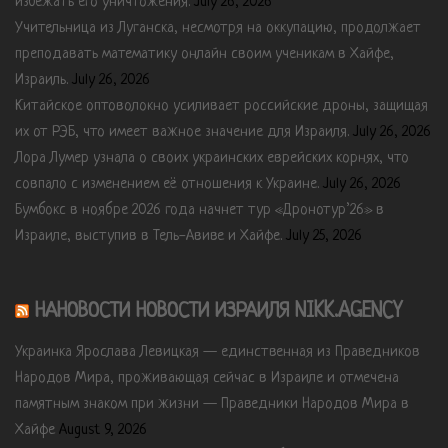
избежать его уничтожения.
July 26, 2026
Учительница из Луганска, несмотря на оккупацию, продолжает
преподавать математику онлайн своим ученикам в Хайфе,
Израиль.
July 26, 2026
Китайское оптоволокно усиливает российские дроны, защищая
их от РЭБ, что имеет важное значение для Израиля.
July 26, 2026
Лора Лумер узнала о своих украинских еврейских корнях, что
совпало с изменением её отношения к Украине.
July 26, 2026
Бумбокс в ноябре 2026 года начнет тур «Дронотур’26» в
Израиле, выступив в Тель-Авиве и Хайфе.
July 25, 2026
НАНОВОСТИ НОВОСТИ ИЗРАИЛЯ NIKK.AGENCY
Украинка Ярослава Левицкая — единственная из Праведников
Народов Мира, проживающая сейчас в Израиле и отмечена
памятным знаком при жизни — Праведники Народов Мира в
Хайфе
August 9, 2026