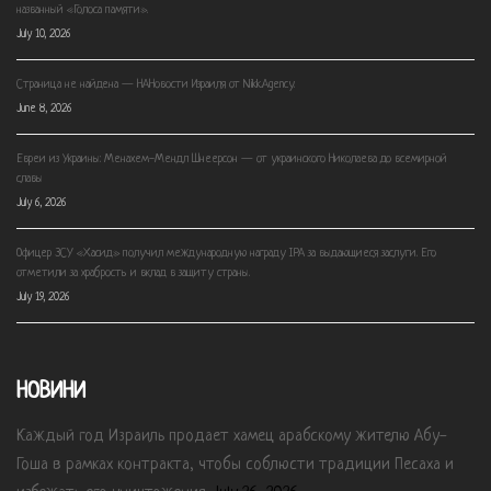
названный «Голоса памяти».
July 10, 2026
Страница не найдена — НАНовости Израиля от Nikk.Agency.
June 8, 2026
Евреи из Украины: Менахем-Мендл Шнеерсон — от украинского Николаева до всемирной
славы
July 6, 2026
Офицер ЗСУ «Хасид» получил международную награду IPA за выдающиеся заслуги. Его
отметили за храбрость и вклад в защиту страны.
July 19, 2026
НОВИНИ
Каждый год Израиль продает хамец арабскому жителю Абу-
Гоша в рамках контракта, чтобы соблюсти традиции Песаха и