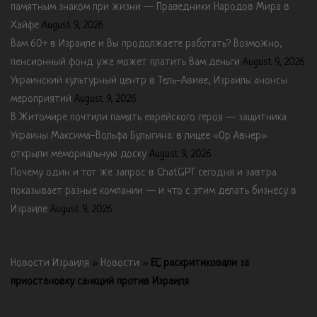
памятным знаком при жизни — Праведники Народов Мира в
Хайфе
August 9, 2026
Вам 60+ в Израиле и Вы продолжаете работать? Возможно,
пенсионный фонд уже может платить Вам деньги
August 9, 2026
Украинский культурный центр в Тель-Авиве, Израиль: анонсы
мероприятий
August 9, 2026
В Житомире почтили память еврейского героя — защитника
Украины Максима-Вольфа Булыгина: в лицее «Ор Авнер»
открыли мемориальную доску
August 9, 2026
Почему один и тот же запрос в ChatGPT сегодня и завтра
показывает разные компании — и что с этим делать бизнесу в
Израиле
August 9, 2026
Новости Израиля
»
Новости
»
ЕС раскритиковали за
приостановку санкций против Израиля