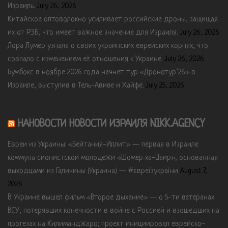
Израиль.
July 26, 2026
Китайское оптоволокно усиливает российские дроны, защищая
их от РЭБ, что имеет важное значение для Израиля.
July 26, 2026
Лора Лумер узнала о своих украинских еврейских корнях, что
совпало с изменением её отношения к Украине.
July 26, 2026
Бумбокс в ноябре 2026 года начнет тур «Дронотур’26» в
Израиле, выступив в Тель-Авиве и Хайфе.
July 25, 2026
НАНОВОСТИ НОВОСТИ ИЗРАИЛЯ NIKK.AGENCY
Евреи из Украины: «Бейтания-Иллит» — первая в Израиле
коммуна сионистской молодежи «Шомер ха-Цаир», основанная
выходцами из Галичины (Украина) — #євреїзукраїни
August 7,
2026
В Украине вышел фильм «Второе дыхание» — о 5-ти ветеранах
ВСУ, потерявших конечности в войне с Россией и взошедших на
протезах на Килиманджаро; проект инициировал еврейско-