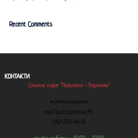
Recent Comments
КОНТАКТИ
Смачне кафе "Пельмені - Вареникі"
м.Хмельницький
вул.Проскурівська,45
067-200-96-11