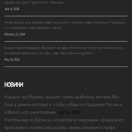
народом, где звучит приветствие «Мир вам!».
June 8, 2026
Филип Котлер, отец мирового маркетинга, имеет еврейские корни из Нежина и Черновцов,
что подчеркивает вклад украинских евреев.
February 21, 2026
В видео Айдер Муждабаев обсуждает, как фраза «From the river to the sea» используется в
кремлёвской пропаганде и её связь с «фри-Палестайным» оружием.
May 19, 2026
НОВИНИ
Каждый год Израиль продает хамец арабскому жителю Абу-
Гоша в рамках контракта, чтобы соблюсти традиции Песаха и
избежать его уничтожения.
July 26, 2026
Учительница из Луганска, несмотря на оккупацию, продолжает
преподавать математику онлайн своим ученикам в Хайфе,