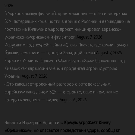
2026
В Украине вышел фильм «Второе дыхание» — о 5-ти ветеранах
ВСУ, потерявших конечности в войне с Россией и взошедших на
протезах на Килиманджаро; проект инициировал еврейско-
украинско-американский филантроп
August 7, 2026
Иерусалим под землей: тайны «Стены Плача», где камни помнят
больше, чем книги — тоннели Западной стены
August 7, 2026
Евреи из Украины: Соломон Франкфурт. «Храм Соломона» под
Киевом: как еврейский учёный продвигал агроиндустрию
Украины
August 7, 2026
«Это капец»: откровенный разговор с ортодоксальным
еврейским капелланом ВСУ — о фронте, вере и том, как не
потерять человека — видео
August 6, 2026
Новости Израиля
»
Новости
»
Кремль угрожает Киеву
«Орешником», но опасается последствий удара, сообщает