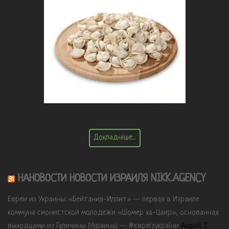
Докладніше...
НАНОВОСТИ НОВОСТИ ИЗРАИЛЯ NIKK.AGENCY
Евреи из Украины: «Бейтания-Иллит» — первая в Израиле
коммуна сионистской молодежи «Шомер ха-Цаир», основанная
выходцами из Галичины (Украина) — #євреїзукраїни
August 7,