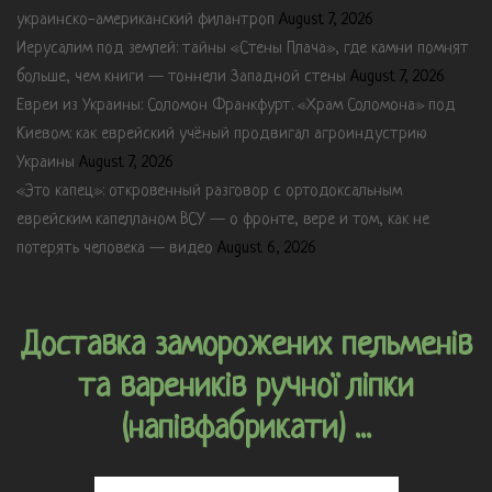
украинско-американский филантроп
August 7, 2026
Иерусалим под землей: тайны «Стены Плача», где камни помнят
больше, чем книги — тоннели Западной стены
August 7, 2026
Евреи из Украины: Соломон Франкфурт. «Храм Соломона» под
Киевом: как еврейский учёный продвигал агроиндустрию
Украины
August 7, 2026
«Это капец»: откровенный разговор с ортодоксальным
еврейским капелланом ВСУ — о фронте, вере и том, как не
потерять человека — видео
August 6, 2026
Доставка заморожених пельменів
та вареників ручної ліпки
(напівфабрикати) ...