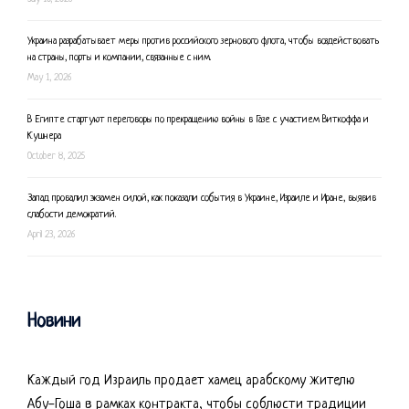
Украина разрабатывает меры против российского зернового флота, чтобы воздействовать
на страны, порты и компании, связанные с ним.
May 1, 2026
В Египте стартуют переговоры по прекращению войны в Газе с участием Виткоффа и
Кушнера
October 8, 2025
Запад провалил экзамен силой, как показали события в Украине, Израиле и Иране, выявив
слабости демократий.
April 23, 2026
Новини
Каждый год Израиль продает хамец арабскому жителю
Абу-Гоша в рамках контракта, чтобы соблюсти традиции