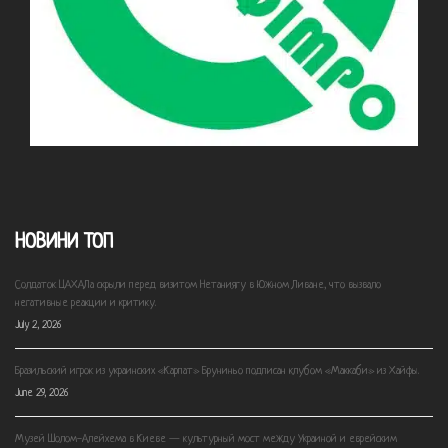
НОВИНИ ТОП
Солдаток ЦАХАЛа скрыли перед визитом Нетаниягу в Южном Ливане, что вызвало
негативные реакции и критику.
July 2, 2026
Бразильский игрок из украинских «Карпат» Бруниньо подписан клубом «Маккаби» из Хайфы.
June 29, 2026
Музей Шолом-Алейхема в Киеве — культурный мост между Украиной и еврейским