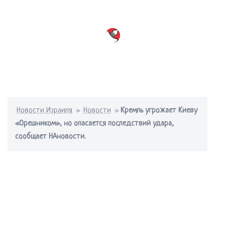
Перейти
к
содержимому
Переключатель
меню
Новости Израиля
»
Новости
»
Кремль угрожает Киеву
«Орешником», но опасается последствий удара,
сообщает НАновости.