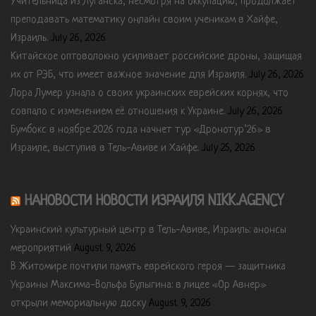
Учительница из Луганска, несмотря на оккупацию, продолжает
преподавать математику онлайн своим ученикам в Хайфе,
Израиль.
July 26, 2026
Китайское оптоволокно усиливает российские дроны, защищая
их от РЭБ, что имеет важное значение для Израиля.
July 26, 2026
Лора Лумер узнала о своих украинских еврейских корнях, что
совпало с изменением её отношения к Украине.
July 26, 2026
Бумбокс в ноябре 2026 года начнет тур «Дронотур’26» в
Израиле, выступив в Тель-Авиве и Хайфе.
July 25, 2026
НАНОВОСТИ НОВОСТИ ИЗРАИЛЯ NIKK.AGENCY
Украинский культурный центр в Тель-Авиве, Израиль: анонсы
мероприятий
August 9, 2026
В Житомире почтили память еврейского героя — защитника
Украины Максима-Вольфа Булыгина: в лицее «Ор Авнер»
открыли мемориальную доску
August 9, 2026