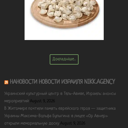
Докладніше...
НАНОВОСТИ НОВОСТИ ИЗРАИЛЯ NIKK.AGENCY
Украинский культурный центр в Тель-Авиве, Израиль: анонсы
мероприятий
August 9, 2026
В Житомире почтили память еврейского героя — защитника
Украины Максима-Вольфа Булыгина: в лицее «Ор Авнер»
открыли мемориальную доску
August 9, 2026