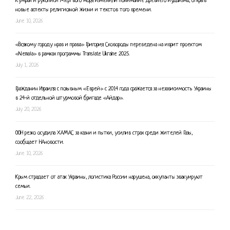
Кумран и рукописи Мёртвого моря изменили понимание древнего иудаизма, открыв
новые аспекты религиозной жизни и текстов того времени.
June 10, 2026
«Всякому городу нрав и права» Григория Сковороды переведена на иврит проектом
«Nemala» в рамках программы Translate Ukraine 2025.
July 1, 2026
Гражданин Израиля с позывным «Еврей» с 2014 года сражается за независимость Украины
в 24-й отдельной штурмовой бригаде «Айдар».
July 20, 2026
ООН резко осудила ХАМАС за казни и пытки, усилив страх среди жителей Газы,
сообщает НАновости.
June 10, 2026
Крым страдает от атак Украины, логистика России нарушена, оккупанты эвакуируют
семьи.
June 22, 2026