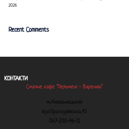
2026
Recent Comments
КОНТАКТИ
Смачне кафе "Пельмені - Вареникі"
м.Хмельницький
вул.Проскурівська,45
067-200-96-11