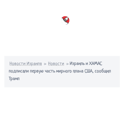
Перейти
к
содержимому
Переключатель
меню
Новости Израиля
»
Новости
»
Израиль и ХАМАС
подписали первую часть мирного плана США, сообщил
Трамп