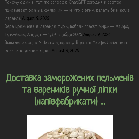
Почему один и тот же запрос в ChatGPT сегодня и завтра
показывает разные компании — и что с этим делать бизнесу в
Израиле
August 9, 2026
Вера Брежнева в Израиле: тур «Любовь спасёт мир» — Хайфа,
Тель-Авив, Ашдод — 1,3,4 ноября 2026
August 9, 2026
Выпадение волос? Центр Здоровья Волос в Хайфе: Лечение и
восстановление волос
August 9, 2026
Доставка заморожених пельменів
та вареників ручної ліпки
(напівфабрикати) ...