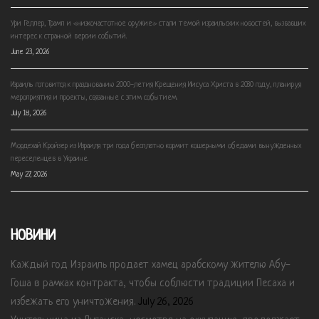
Ури Геллер, Трамп и «низкочастотное оружие» стали темой израильских новостей, вызвавших
интерес к странной версии событий.
June 23, 2026
Израиль готовится к празднованию 2000-летия Крещения Иисуса Христа в 2030 году, планируя
мероприятия и проекты, связанные с этим событием.
July 18, 2026
Мордехай Кройзер из Израиля три года бесплатно кормит кошерными обедами вынужденных
переселенцев в Украине.
May 27, 2026
НОВИНИ
Каждый год Израиль продает хамец арабскому жителю Абу-
Гоша в рамках контракта, чтобы соблюсти традиции Песаха и
избежать его уничтожения.
July 26, 2026