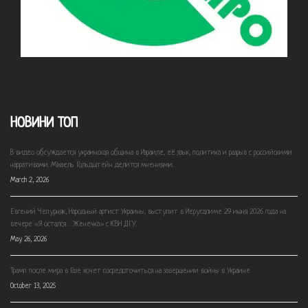
НОВИНИ ТОП
В видео обсуждается украинская община в Израиле, её язык, политика и разрыв с российскими
нарративами. Міхаель Гольдштейн делится мнениями.
March 2, 2026
Евгений Чепурняк, Народный артист Украины, выступит в Иерусалиме 29 июня 2026 года на
вечере «Я остался… Женечка» с КВН ДГУ.
May 26, 2026
Трамп после мира в Газе хочет сосредоточиться на завершении войны в Украине
October 13, 2025