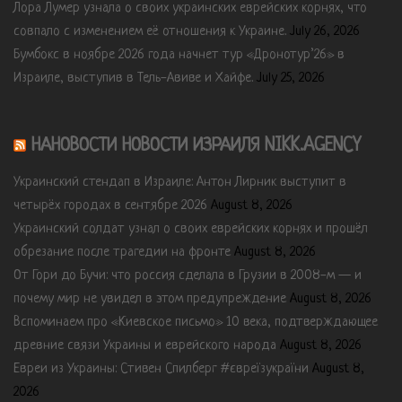
Лора Лумер узнала о своих украинских еврейских корнях, что
совпало с изменением её отношения к Украине.
July 26, 2026
Бумбокс в ноябре 2026 года начнет тур «Дронотур’26» в
Израиле, выступив в Тель-Авиве и Хайфе.
July 25, 2026
НАНОВОСТИ НОВОСТИ ИЗРАИЛЯ NIKK.AGENCY
Украинский стендап в Израиле: Антон Лирник выступит в
четырёх городах в сентябре 2026
August 8, 2026
Украинский солдат узнал о своих еврейских корнях и прошёл
обрезание после трагедии на фронте
August 8, 2026
От Гори до Бучи: что россия сделала в Грузии в 2008-м — и
почему мир не увидел в этом предупреждение
August 8, 2026
Вспоминаем про «Киевское письмо» 10 века, подтверждающее
древние связи Украины и еврейского народа
August 8, 2026
Евреи из Украины: Стивен Спилберг #євреїзукраїни
August 8,
2026