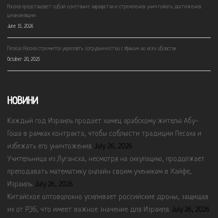
Россия представляет собой сочетание варварства и стремления уничтожать достижения
цивилизации.
June 15, 2026
Песков: Россия стремится укреплять сотрудничество с Ираном во всех областях
October 20, 2025
НОВИНИ
Каждый год Израиль продает хамец арабскому жителю Абу-
Гоша в рамках контракта, чтобы соблюсти традиции Песаха и
избежать его уничтожения.
July 26, 2026
Учительница из Луганска, несмотря на оккупацию, продолжает
преподавать математику онлайн своим ученикам в Хайфе,
Израиль.
July 26, 2026
Китайское оптоволокно усиливает российские дроны, защищая
их от РЭБ, что имеет важное значение для Израиля.
July 26, 2026