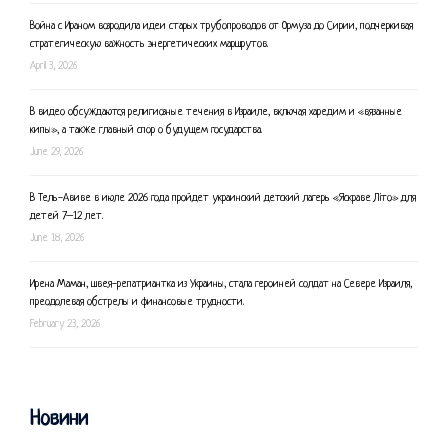
Война с Ираном возродила идеи старых трубопроводов от Ормуза до Сирии, подчеркивая
стратегическую важность энергетических маршрутов.
April 3, 2026
В видео обсуждаются религиозные течения в Израиле, включая харедим и «вязанные
кипы», а также главный спор о будущем государства.
June 29, 2026
В Тель-Авиве в июле 2026 года пройдет украинский детский лагерь «Яскраве Літо» для
детей 7–12 лет.
June 18, 2026
Ирена Маман, швея-репатриантка из Украины, стала героиней солдат на Севере Израиля,
преодолевая обстрелы и финансовые трудности.
February 23, 2026
Новини