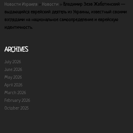
Новости Израиля
»
Новости
»
Владимир Зеэв Жаботинский —
выдающийся еврейский деятель из Украины, известный своими
взглядами на национальное самоопределение и еврейскую
идентичность.
ARCHIVES
July 2026
June 2026
May 2026
April 2026
March 2026
February 2026
October 2025