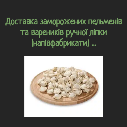
Доставка заморожених пельменів
та вареників ручної ліпки
(напівфабрикати) ...