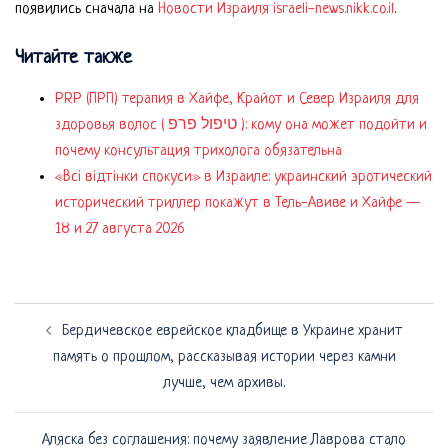
появились сначала на
Новости Израиля israeli-news.nikk.co.il
.
Читайте также
PRP (ПРП) терапия в Хайфе, Крайот и Север Израиля для
здоровья волос ( טיפול פרפ ): кому она может подойти и
почему консультация трихолога обязательна
«Всі відтінки спокуси» в Израиле: украинский эротический
исторический триллер покажут в Тель-Авиве и Хайфе —
18 и 27 августа 2026
Навигация
Бердичевское еврейское кладбище в Украине хранит
по
память о прошлом, рассказывая истории через камни
записям
лучше, чем архивы.
Аляска без соглашения: почему заявление Лаврова стало