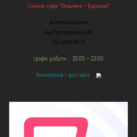
Смачне кафе "Пельмені - Вареникі"
м.Хмельницький
вул.Проскурівська,45
067-200-96-11
графік роботи : 10:00 - 22:00
Замовлення і доставка