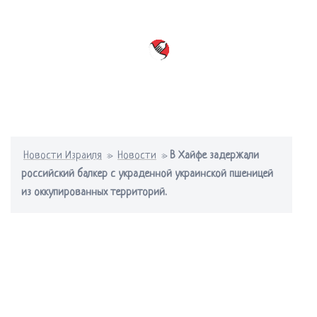
Перейти
к
содержимому
Переключатель
меню
Новости Израиля
»
Новости
»
В Хайфе задержали
российский балкер с украденной украинской пшеницей
из оккупированных территорий.