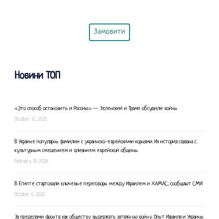
Замовити
Новини ТОП
«Это способ остановить и Россию.» — Зеленский и Трамп обсудили войны
October 11, 2025
В Украине популярны фамилии с украинско-еврейскими корнями. Их история связана с
культурным смешением и влиянием еврейской общины.
February 19, 2026
В Египте стартовали ключевые переговоры между Израилем и ХАМАС, сообщают СМИ
October 6, 2025
За пределами фронта: как обществу выдержать затяжную войну. Опыт Израиля и Украины