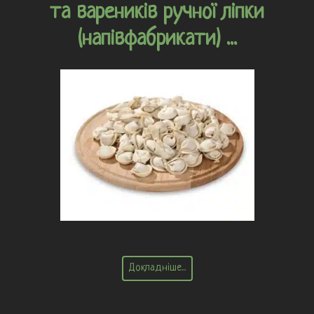
та вареників ручної ліпки
(напівфабрикати) ...
Докладніше...