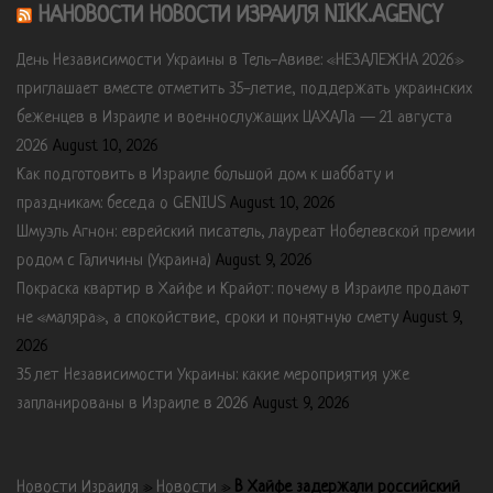
НАНОВОСТИ НОВОСТИ ИЗРАИЛЯ NIKK.AGENCY
День Независимости Украины в Тель-Авиве: «НЕЗАЛЕЖНА 2026»
приглашает вместе отметить 35-летие, поддержать украинских
беженцев в Израиле и военнослужащих ЦАХАЛа — 21 августа
2026
August 10, 2026
Как подготовить в Израиле большой дом к шаббату и
праздникам: беседа о GENIUS
August 10, 2026
Шмуэль Агнон: еврейский писатель, лауреат Нобелевской премии
родом с Галичины (Украина)
August 9, 2026
Покраска квартир в Хайфе и Крайот: почему в Израиле продают
не «маляра», а спокойствие, сроки и понятную смету
August 9,
2026
35 лет Независимости Украины: какие мероприятия уже
запланированы в Израиле в 2026
August 9, 2026
Новости Израиля
»
Новости
»
В Хайфе задержали российский