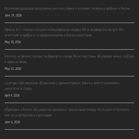
Российская пропаганда предложила учиться у Ирана в условиях топливных проблем в России.
June 24, 2026
Офицер ЗСУ «Хасид» получил международную награду IPA за выдающиеся заслуги. Его
отметили за храбрость и профессионализм в боевых действиях.
May 30, 2026
В Киеве на приеме посольства Израиля по случаю 78-летия страны обсуждали войну, свободу
и право на жизнь.
May 12, 2026
Сенаторы США запросили объяснения у администрации Трампа о визите российских
депутатов в страну.
April 4, 2026
Абрамович в Киеве: обсуждается возможный тайный канал между Зеленским и Путиным
или это игра Кремля в переговорах.
June 6, 2026