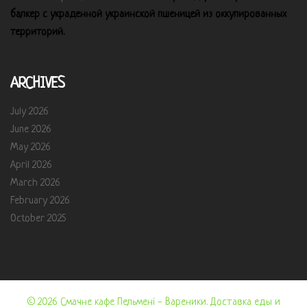
балкер с украденной украинской пшеницей из оккупированных
территорий.
ARCHIVES
July 2026
June 2026
May 2026
April 2026
March 2026
February 2026
October 2025
© 2026 Смачне кафе Пельмені - Вареники. Доставка еды и