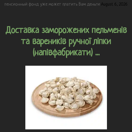
пенсионный фонд уже может платить Вам деньги
August 6, 2026
Доставка заморожених пельменів
та вареників ручної ліпки
(напівфабрикати) ...