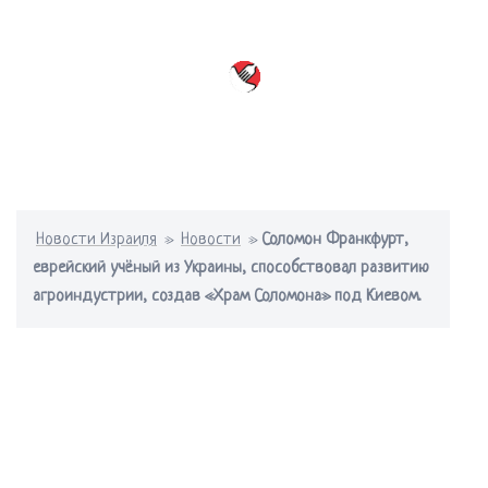
Перейти
к
содержимому
Переключатель
меню
Новости Израиля
»
Новости
»
Соломон Франкфурт,
еврейский учёный из Украины, способствовал развитию
агроиндустрии, создав «Храм Соломона» под Киевом.