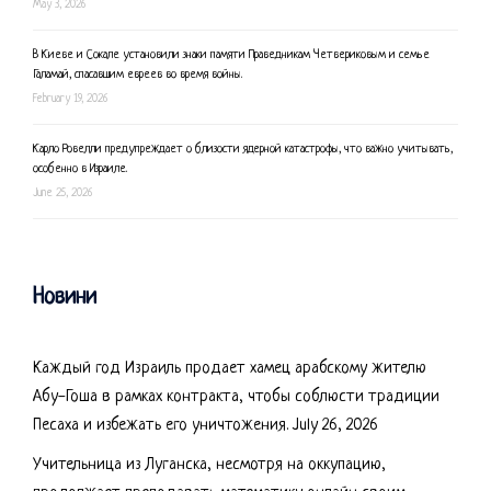
May 3, 2026
В Киеве и Сокале установили знаки памяти Праведникам Четвериковым и семье
Галамай, спасавшим евреев во время войны.
February 19, 2026
Карло Ровелли предупреждает о близости ядерной катастрофы, что важно учитывать,
особенно в Израиле.
June 25, 2026
Новини
Каждый год Израиль продает хамец арабскому жителю
Абу-Гоша в рамках контракта, чтобы соблюсти традиции
Песаха и избежать его уничтожения.
July 26, 2026
Учительница из Луганска, несмотря на оккупацию,