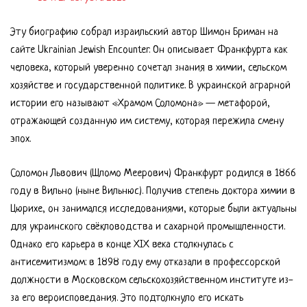
Эту биографию собрал израильский автор Шимон Бриман на
сайте Ukrainian Jewish Encounter. Он описывает Франкфурта как
человека, который уверенно сочетал знания в химии, сельском
хозяйстве и государственной политике. В украинской аграрной
истории его называют «Храмом Соломона» — метафорой,
отражающей созданную им систему, которая пережила смену
эпох.
Соломон Львович (Шломо Меерович) Франкфурт родился в 1866
году в Вильно (ныне Вильнюс). Получив степень доктора химии в
Цюрихе, он занимался исследованиями, которые были актуальны
для украинского свёкловодства и сахарной промышленности.
Однако его карьера в конце XIX века столкнулась с
антисемитизмом: в 1898 году ему отказали в профессорской
должности в Московском сельскохозяйственном институте из-
за его вероисповедания. Это подтолкнуло его искать