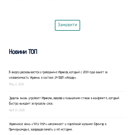
Замовити
Новини ТОП
В видео рассказывается о гражданине Израиля, который с 2014 года воюет за
независимость Украины в составе 24 ОШП «Айдар».
May 2, 2026
Эрдоган вновь угрожает Израилю, заявляя о повышении ставок в конфликте, который
быстро выходит за пределы слов.
April 14, 2026
Украинское вино «יפה נהר» напоминает о еврейской колонии Ефингар в
Причерноморье, возвращая память о её истории.