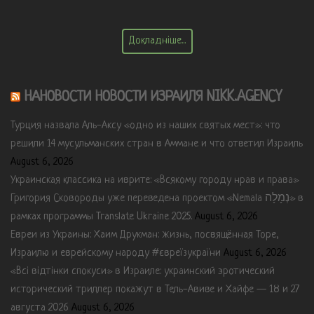
Докладніше...
НАНОВОСТИ НОВОСТИ ИЗРАИЛЯ NIKK.AGENCY
Турция назвала Аль-Аксу «одно из наших святых мест»: что
решили 14 мусульманских стран в Аммане и что ответил Израиль
August 6, 2026
Украинская классика на иврите: «Всякому городу нрав и права»
Григория Сковороды уже переведена проектом «Nemala נְמָלָה» в
рамках программы Translate Ukraine 2025.
August 6, 2026
Евреи из Украины: Хаим Друкман: жизнь, посвящённая Торе,
Израилю и еврейскому народу #євреїзукраїни
August 6, 2026
«Всі відтінки спокуси» в Израиле: украинский эротический
исторический триллер покажут в Тель-Авиве и Хайфе — 18 и 27
августа 2026
August 6, 2026