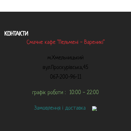
КОНТАКТИ
Смачне кафе "Пельмені - Вареникі"
м.Хмельницький
вул.Проскурівська,45
067-200-96-11
графік роботи : 10:00 - 22:00
Замовлення і доставка