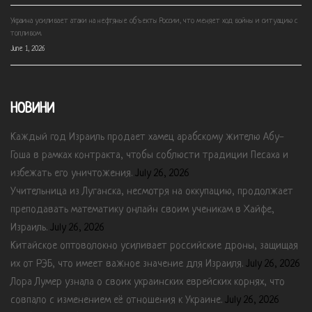
Украина усиливает атаки на нефтяные объекты России, что меняет ход войны и ситуацию с
топливом.
June 1, 2026
НОВИНИ
Каждый год Израиль продает хамец арабскому жителю Абу-
Гоша в рамках контракта, чтобы соблюсти традиции Песаха и
избежать его уничтожения.
July 26, 2026
Учительница из Луганска, несмотря на оккупацию, продолжает
преподавать математику онлайн своим ученикам в Хайфе,
Израиль.
July 26, 2026
Китайское оптоволокно усиливает российские дроны, защищая
их от РЭБ, что имеет важное значение для Израиля.
July 26, 2026
Лора Лумер узнала о своих украинских еврейских корнях, что
совпало с изменением её отношения к Украине.
July 26, 2026