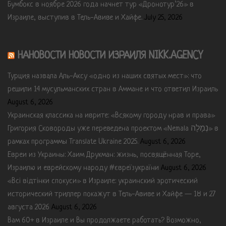
Бумбокс в ноябре 2026 года начнет тур «Дронотур’26» в
Израиле, выступив в Тель-Авиве и Хайфе.
July 25, 2026
НАНОВОСТИ НОВОСТИ ИЗРАИЛЯ NIKK.AGENCY
Турция назвала Аль-Аксу «одно из наших святых мест»: что
решили 14 мусульманских стран в Аммане и что ответил Израиль
August 6, 2026
Украинская классика на иврите: «Всякому городу нрав и права»
Григория Сковороды уже переведена проектом «Nemala נְמָלָה» в
рамках программы Translate Ukraine 2025.
August 6, 2026
Евреи из Украины: Хаим Друкман: жизнь, посвящённая Торе,
Израилю и еврейскому народу #євреїзукраїни
August 6, 2026
«Всі відтінки спокуси» в Израиле: украинский эротический
исторический триллер покажут в Тель-Авиве и Хайфе — 18 и 27
августа 2026
August 6, 2026
Вам 60+ в Израиле и Вы продолжаете работать? Возможно,