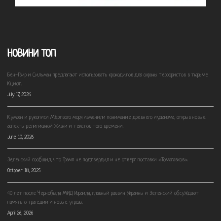
НОВИНИ ТОП
Бен-Гвир и Сильман предлагают использовать крокодилов для охраны террористов в тюрьме
Кциот.
July 17, 2026
Кумран и рукописи Мёртвого моря изменили понимание древнего иудаизма, открыв новые
аспекты религиозной жизни и текстов того времени.
June 10, 2026
Зеленский сообщил, что Трамп не подтвердил и не отверг поставки «Томагавков».
October 18, 2025
40 лет после Чернобыля: МИД Израиля, главный раввин Украины и Зеленский обсуждают
память о трагедии и новые угрозы.
April 26, 2026