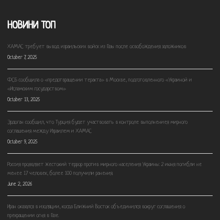
НОВИНИ ТОП
ХАМАС требует вывод израильских войск из Газы после освобождения заложников
October 7, 2025
ФСБ сообщила о «предотвращении теракта» в Москве, подготовленного «Украиной и
«Исламским государством»
October 13, 2025
Эрдоган сообщил, что Турция будет участвовать в контроле выполнениея мирного
соглашения между Израилем и ХАМАС
October 9, 2025
Россия проявляет жестокий террор против мирного населения Украины: 2 июня погибли не
менее 17 человек, более 100 получили ранения.
June 2, 2026
Иран оказался в изоляции, когда Ближний Восток объединился вокруг соглашения о
прекращении огня в Газе.