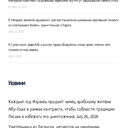
имперской политики» опубликовал Украинский институт национальной памяти (УІНП)
October 8, 2025
В Ужгороде заложили фундамент для восстановления уникальной деревянной синагоги
из села Большие Комяты, единственной в Европе.
April 22, 2026
В Сумах после удара КАБ в центре города обнаружены следы крови, спасены пять
человек из-под завалов.
July 5, 2026
Новини
Каждый год Израиль продает хамец арабскому жителю
Абу-Гоша в рамках контракта, чтобы соблюсти традиции
Песаха и избежать его уничтожения.
July 26, 2026
Учительница из Луганска, несмотря на оккупацию,