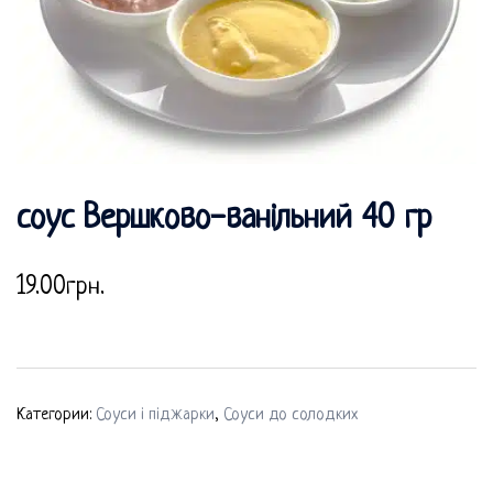
соус Вершково-ванільний 40 гр
19.00
грн.
Категории:
Соуси і піджарки
,
Соуси до солодких