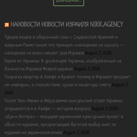
Докладніше...
НАНОВОСТИ НОВОСТИ ИЗРАИЛЯ NIKK.AGENCY
Турция вошла в оборонный союз с Саудовской Аравией и
ядерным Пакистаном: что принцип «нападение на одного —
нападение на всех» меняет для Израиля
August 7, 2026
Евреи из Украины: 8 уроженцев Украины, изображенные на
банкнотах Израиля #євреїзукраїни
August 7, 2026
Покраска квартир в Хайфе и Крайот: почему в Израиле продают
не «маляра», а спокойствие, сроки и понятную смету
August 7,
2026
После Тель-Авива и Иерусалима консульский отдел Украины
открывается и в Хайфе — история вопроса
August 7, 2026
«Дух и Литера» – ведущий украинский культурный проект в
области иудаики, предлагающий богатый выбор книг по
иудаике на украинском языке
August 7, 2026