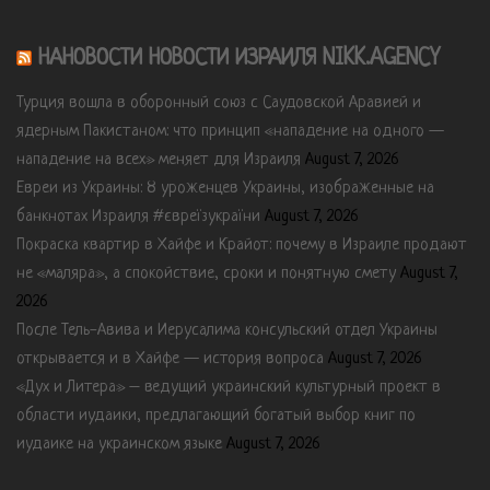
НАНОВОСТИ НОВОСТИ ИЗРАИЛЯ NIKK.AGENCY
Турция вошла в оборонный союз с Саудовской Аравией и
ядерным Пакистаном: что принцип «нападение на одного —
нападение на всех» меняет для Израиля
August 7, 2026
Евреи из Украины: 8 уроженцев Украины, изображенные на
банкнотах Израиля #євреїзукраїни
August 7, 2026
Покраска квартир в Хайфе и Крайот: почему в Израиле продают
не «маляра», а спокойствие, сроки и понятную смету
August 7,
2026
После Тель-Авива и Иерусалима консульский отдел Украины
открывается и в Хайфе — история вопроса
August 7, 2026
«Дух и Литера» – ведущий украинский культурный проект в
области иудаики, предлагающий богатый выбор книг по
иудаике на украинском языке
August 7, 2026