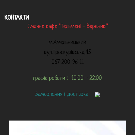
КОНТАКТИ
Смачне кафе "Пельмені - Вареникі"
м.Хмельницький
вул.Проскурівська,45
067-200-96-11
графік роботи : 10:00 - 22:00
Замовлення і доставка