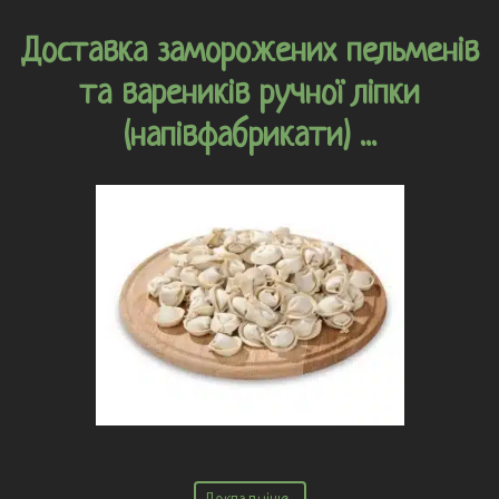
Доставка заморожених пельменів
та вареників ручної ліпки
(напівфабрикати) ...