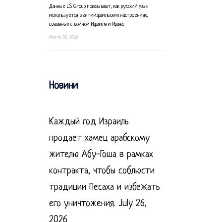
Данные LS Group показывают, как русский язык
используется в антиизраильских настроениях,
связанных с войной Израиля и Ирана.
March 30, 2026
Новини
Каждый год Израиль
продает хамец арабскому
жителю Абу-Гоша в рамках
контракта, чтобы соблюсти
традиции Песаха и избежать
его уничтожения.
July 26,
2026