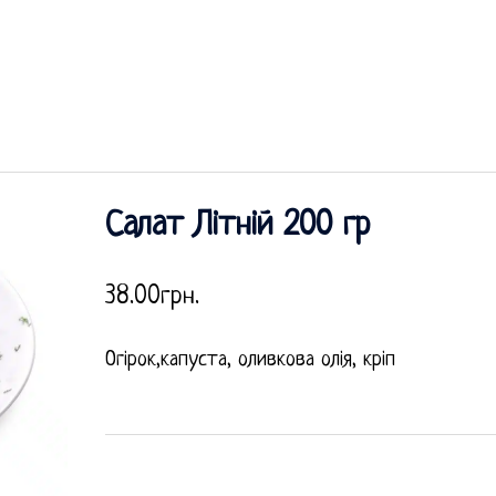
Салат Літній 200 гр
38.00
грн.
Огірок,капуста, оливкова олія, кріп