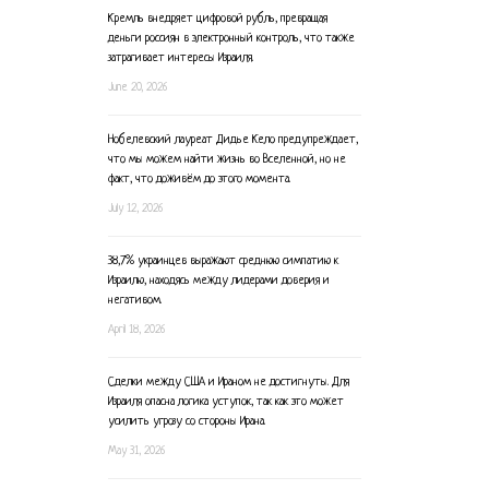
Кремль внедряет цифровой рубль, превращая
деньги россиян в электронный контроль, что также
затрагивает интересы Израиля.
June 20, 2026
Нобелевский лауреат Дидье Кело предупреждает,
что мы можем найти жизнь во Вселенной, но не
факт, что доживём до этого момента.
July 12, 2026
38,7% украинцев выражают среднюю симпатию к
Израилю, находясь между лидерами доверия и
негативом.
April 18, 2026
Сделки между США и Ираном не достигнуты. Для
Израиля опасна логика уступок, так как это может
усилить угрозу со стороны Ирана.
May 31, 2026