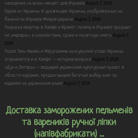
нападение на всех» меняет для Израиля
August 7, 2026
Евреи из Украины: 8 уроженцев Украины, изображенные на
банкнотах Израиля #євреїзукраїни
August 7, 2026
Покраска квартир в Хайфе и Крайот: почему в Израиле продают
не «маляра», а спокойствие, сроки и понятную смету
August 7,
2026
После Тель-Авива и Иерусалима консульский отдел Украины
открывается и в Хайфе — история вопроса
August 7, 2026
«Дух и Литера» – ведущий украинский культурный проект в
области иудаики, предлагающий богатый выбор книг по
иудаике на украинском языке
August 7, 2026
Доставка заморожених пельменів
та вареників ручної ліпки
(напівфабрикати) ...