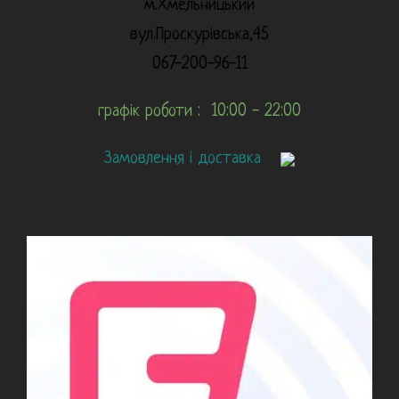
м.Хмельницький
вул.Проскурівська,45
067-200-96-11
графік роботи : 10:00 - 22:00
Замовлення і доставка