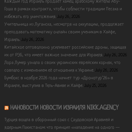
Каждый год Израиль продает хамец арабскому жителю Абу-
Гоша в рамках контракта, чтобы соблюсти традиции Песаха и
избежать его уничтожения.
July 26, 2026
Учительница из Луганска, несмотря на оккупацию, продолжает
преподавать математику онлайн своим ученикам в Хайфе,
Израиль.
July 26, 2026
Китайское оптоволокно усиливает российские дроны, защищая
их от РЭБ, что имеет важное значение для Израиля.
July 26, 2026
Лора Лумер узнала о своих украинских еврейских корнях, что
совпало с изменением её отношения к Украине.
July 26, 2026
Бумбокс в ноябре 2026 года начнет тур «Дронотур’26» в
Израиле, выступив в Тель-Авиве и Хайфе.
July 25, 2026
НАНОВОСТИ НОВОСТИ ИЗРАИЛЯ NIKK.AGENCY
Турция вошла в оборонный союз с Саудовской Аравией и
ядерным Пакистаном: что принцип «нападение на одного —