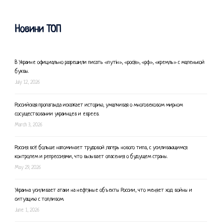
Новини ТОП
В Украине официально разрешили писать «путін», «росія», «рф», «кремль» с маленькой
буквы.
July 12, 2026
Российская пропаганда искажает историю, умалчивая о многовековом мирном
сосуществовании украинцев и евреев.
March 3, 2026
Россия всё больше напоминает трудовой лагерь нового типа, с усиливающимся
контролем и репрессиями, что вызывает опасения о будущем страны.
May 29, 2026
Украина усиливает атаки на нефтяные объекты России, что меняет ход войны и
ситуацию с топливом.
June 1, 2026