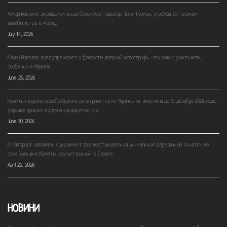
Американские заправщики снова блокируют аэропорт Бен-Гурион, угрожая 50 тысячам
авиабилетов в месяц.
July 14, 2026
Карло Ровелли предупреждает о близости ядерной катастрофы, что важно учитывать,
особенно в Израиле.
June 25, 2026
Израиль продлил освобождение репатриантов из Украины от апостиля до 31 декабря 2026 года,
упрощая процесс получения документов.
June 30, 2026
В Ужгороде заложили фундамент для восстановления уникальной деревянной синагоги из
села Большие Комяты, единственной в Европе.
April 22, 2026
НОВИНИ