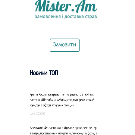
Замовити
Новини ТОП
Иран и Россия завершают интеграцию платежных
систем «Шетаб» и «Мир», создавая финансовый
коридор в обход западных санкций.
June 17, 2026
Александр Филиппенко в Израиле проведет вечер
театра, посвященный памяти и личному выбору, в