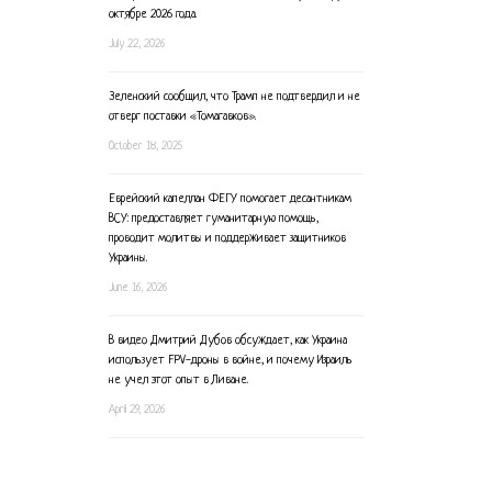
октябре 2026 года.
July 22, 2026
Зеленский сообщил, что Трамп не подтвердил и не
отверг поставки «Томагавков».
October 18, 2025
Еврейский капеллан ФЕГУ помогает десантникам
ВСУ: предоставляет гуманитарную помощь,
проводит молитвы и поддерживает защитников
Украины.
June 16, 2026
В видео Дмитрий Дубов обсуждает, как Украина
использует FPV-дроны в войне, и почему Израиль
не учел этот опыт в Ливане.
April 29, 2026