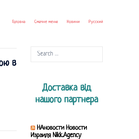
Головна
Смачне меню
Новини
Русский
Search
ою в
for:
Доставка від
нашого партнера
НАновости Новости
Израиля Nikk.Agency