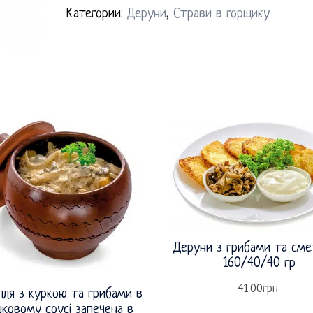
Категории:
Деруни
,
Страви в горщику
Деруни з грибами та см
160/40/40 гр
41.00
грн.
пля з куркою та грибами в
ковому соусі запечена в