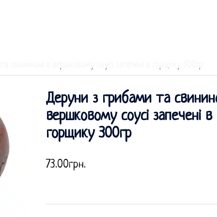
та свининою в вершковому соусі запечені в горщику 300гр
Деруни з грибами та свинин
вершковому соусі запечені в
горщику 300гр
73.00
грн.