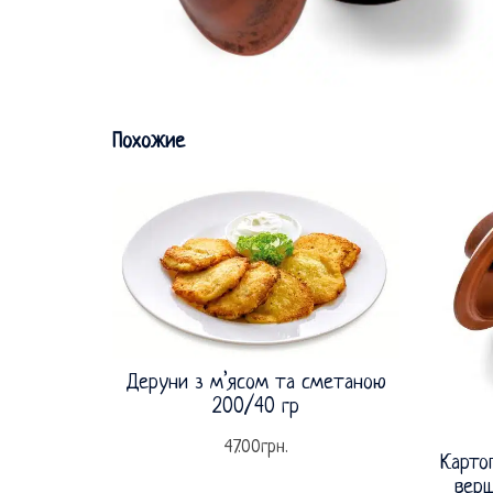
Похожие
Деруни з м’ясом та сметаною
200/40 гр
47.00
грн.
Карто
верш