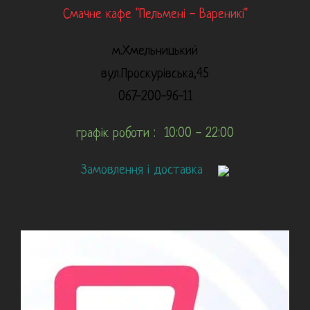
Смачне кафе "Пельмені - Вареникі"
м.Хмельницький
вул.Проскурівська,45
067-200-96-11
графік роботи : 10:00 - 22:00
Замовлення і доставка