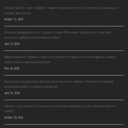
Русский уберут, иврит добавят: в Украине планируют изменить перечень региональных и
миноритарных языков
October 11, 2025
Беженцы возвращаются, но не в родные страны: ООН впервые за десять лет отметила
снижение глобального перемещения людей.
June 11, 2026
Украина призывает Израиль к открытому диалогу историков и изучению архивов в рамках
совместной исторической комиссии.
May 29, 2026
Война затронула российские регионы: 56 из них имеют дефицит бюджета, а Еврейская
автономная область в худшем положении.
June 21, 2026
Европа и тени ненависти: почему антисемитизм возвращается и при чём здесь Россия и
ХАМАС
October 10, 2025