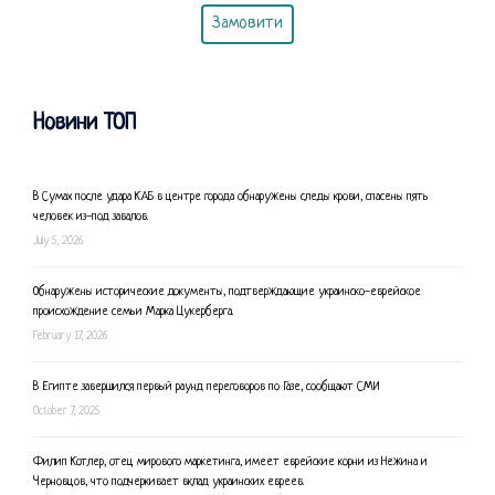
Замовити
Новини ТОП
В Сумах после удара КАБ в центре города обнаружены следы крови, спасены пять
человек из-под завалов.
July 5, 2026
Обнаружены исторические документы, подтверждающие украинско-еврейское
происхождение семьи Марка Цукерберга.
February 17, 2026
В Египте завершился первый раунд переговоров по Газе, сообщают СМИ
October 7, 2025
Филип Котлер, отец мирового маркетинга, имеет еврейские корни из Нежина и
Черновцов, что подчеркивает вклад украинских евреев.