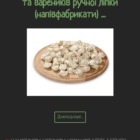
та вареників ручної ліпки
(напівфабрикати) ...
Докладніше...