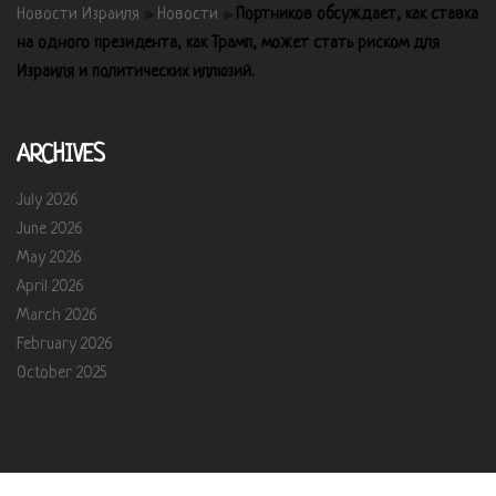
Новости Израиля
»
Новости
»
Портников обсуждает, как ставка
на одного президента, как Трамп, может стать риском для
Израиля и политических иллюзий.
ARCHIVES
July 2026
June 2026
May 2026
April 2026
March 2026
February 2026
October 2025