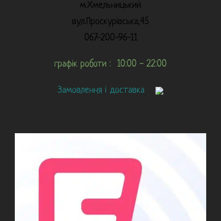
м.Хмельницький
вул.Проскурівська,45
067-200-96-11
графік роботи : 10:00 - 22:00
Замовлення і доставка