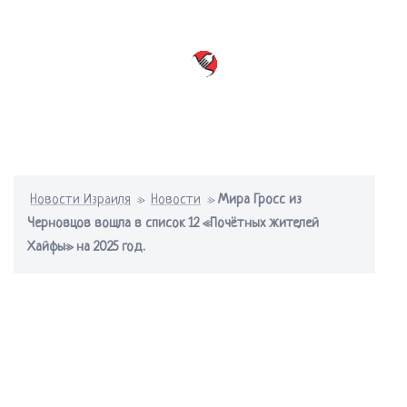
Перейти
к
содержимому
Переключатель
меню
Новости Израиля
»
Новости
»
Мира Гросс из
Черновцов вошла в список 12 «Почётных жителей
Хайфы» на 2025 год.