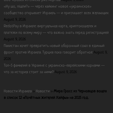
800 человек из списка уже мертвы
August 9, 2026
«Ну шо, пішли?» — через хайкинг новое «украинское»
сообщество открывает Израиль — и приглашает всех желающих
August 9, 2026
RedotPay в Израиле: виртуальная карта, криптокошелек и
платежи по всему миру — что важно знать перед регистрацией
August 9, 2026
Пакистан хочет превратить новый оборонный союз в единый
фронт против Израиля. Турция пока говорит обратное
August 9,
2026
Топ-5 фамилий в Украине с украинско-еврейскими корнями —
что за история стоит за ними?
August 9, 2026
Новости Израиля
»
Новости
»
Мира Гросс из Черновцов вошла
в список 12 «Почётных жителей Хайфы» на 2025 год.