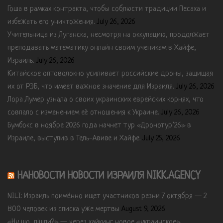
Гоша в рамках контракта, чтобы соблюсти традиции Песаха и
избежать его уничтожения.
July 26, 2026
Учительница из Луганска, несмотря на оккупацию, продолжает
преподавать математику онлайн своим ученикам в Хайфе,
Израиль.
July 26, 2026
Китайское оптоволокно усиливает российские дроны, защищая
их от РЭБ, что имеет важное значение для Израиля.
July 26, 2026
Лора Лумер узнала о своих украинских еврейских корнях, что
совпало с изменением её отношения к Украине.
July 26, 2026
Бумбокс в ноябре 2026 года начнет тур «Дронотур’26» в
Израиле, выступив в Тель-Авиве и Хайфе.
July 25, 2026
НАНОВОСТИ НОВОСТИ ИЗРАИЛЯ NIKK.AGENCY
NILI: Израиль поимённо ищет участников резни 7 октября — 2
800 человек из списка уже мертвы
August 9, 2026
«Ну шо, пішли?» — через хайкинг новое «украинское»