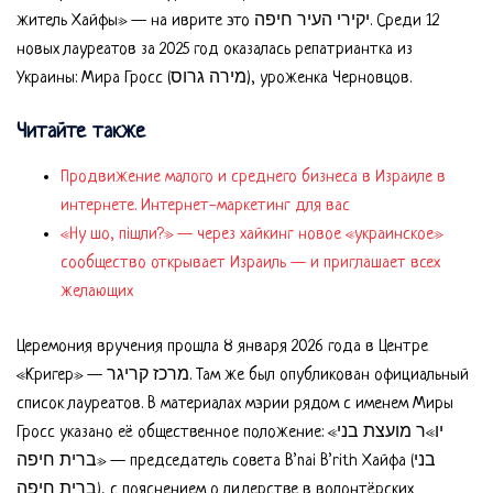
житель Хайфы» — на иврите это יקירי העיר חיפה. Среди 12
новых лауреатов за 2025 год оказалась репатриантка из
Украины: Мира Гросс (מירה גרוס), уроженка Черновцов.
Читайте также
Продвижение малого и среднего бизнеса в Израиле в
интернете. Интернет-маркетинг для вас
«Ну шо, пішли?» — через хайкинг новое «украинское»
сообщество открывает Израиль — и приглашает всех
желающих
Церемония вручения прошла 8 января 2026 года в Центре
«Кригер» — מרכז קריגר. Там же был опубликован официальный
список лауреатов. В материалах мэрии рядом с именем Миры
Гросс указано её общественное положение: «יו»ר מועצת בני
ברית חיפה» — председатель совета B’nai B’rith Хайфа (בני
ברית חיפה), с пояснением о лидерстве в волонтёрских