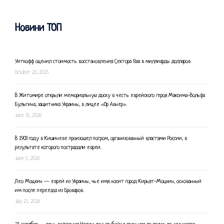
Новини ТОП
Уиткофф оценил стоимость восстановления Сектора Газа в миллиарды долларов
October 20, 2025
В Житомире открыли мемориальную доску в честь еврейского героя Максима-Вольфа
Булыгина, защитника Украины, в лицее «Ор Авнер».
June 15, 2026
В 1903 году в Кишиневе произошел погром, организованный властями России, в
результате которого пострадали евреи.
June 5, 2026
Лео Моцкин — еврей из Украины, чье имя носит город Кирьят-Моцкин, основанный
им после переезда из Броваров.
July 21, 2026