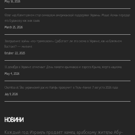
May 16, 2026
Флаг над Капитолием стал символом американской поддержки Украины. Моше Асман передал
его Буданову как знак союза.
March 25, 2026
Завершение войны «по-трамповски». Сработает ли эта схема в Украине, как на Ближнем
Востоке? — мнение
October 22, 2025
11 декабря в Украине отмечают День памяти крымчаков и евреев Крыма, жертв нацизма.
May 4, 2026
Chornitsa at Sho: украинский рок из Хайфы прозвучит в Тель-Авиве 7 августа 2026 года
July 9, 2026
НОВИНИ
Каждый год Израиль продает хамец арабскому жителю Абу-