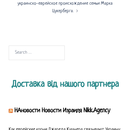
украинско-еврейское происхождение семьи Марка
Цукерберга.
Search
for:
Доставка від нашого партнера
НАновости Новости Израиля Nikk.Agency
Как еврейские корни Джареда Кушнера связывают Украину