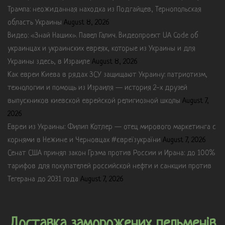
Трампа: неожиданная находка из Подгайцев, Тернопольская
область Украины
August 8, 2026
Видео: «Знай Наших». Павел Галич. Видеопроект UA Code об
украинцах и украинских евреях, которые из Украины и для
Украины здесь, в Израиле
August 8, 2026
Как евреи Киева в рядах ЗСУ защищают Украину: патриотизм,
технологии и помощь из Израиля — история 2-х друзей
выпускников киевской еврейской религиозной школы
August 7,
2026
Евреи из Украины: Филип Котлер — отец мирового маркетинга с
корнями в Нежине и Черновцах #євреїзукраїни
August 7, 2026
Сенат США принял закон Грэма против России и Ирана: до 100%
тарифов для покупателей российской нефти и санкции против
Тегерана до 2031 года
August 7, 2026
Доставка заморожених пельменів