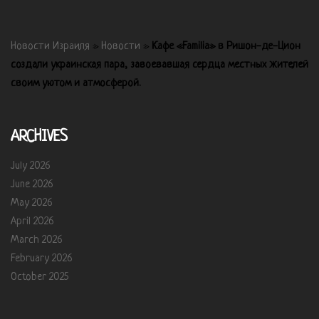
Новости Израиля
»
Новости
»
Кафе «Familia» в Ришон-де-Цион
создали украинская пара, завоевавшая сердца местных жителей
своим уютом и атмосферой.
ARCHIVES
July 2026
June 2026
May 2026
April 2026
March 2026
February 2026
October 2025