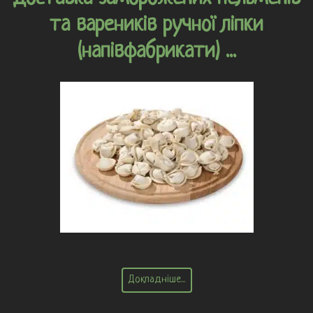
та вареників ручної ліпки
(напівфабрикати) ...
Докладніше...