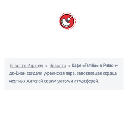
Перейти
к
содержимому
Переключатель
меню
Новости Израиля
»
Новости
»
Кафе «Familia» в Ришон-
де-Цион создали украинская пара, завоевавшая сердца
местных жителей своим уютом и атмосферой.