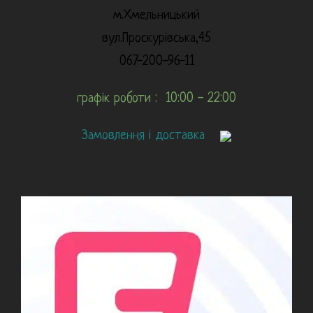
м.Хмельницький
вул.Проскурівська,45
067-200-96-11
графік роботи : 10:00 - 22:00
Замовлення і доставка