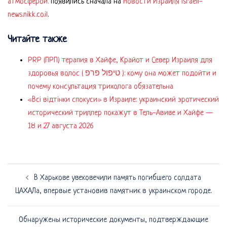
атмосферой.
появились сначала на
Новости Израиля israeli-
news.nikk.co.il
.
Читайте также
PRP (ПРП) терапия в Хайфе, Крайот и Север Израиля для
здоровья волос ( טיפול פרפ ): кому она может подойти и
почему консультация трихолога обязательна
«Всі відтінки спокуси» в Израиле: украинский эротический
исторический триллер покажут в Тель-Авиве и Хайфе —
18 и 27 августа 2026
Навигация
В Харькове увековечили память погибшего солдата
по
ЦАХАЛа, впервые установив памятник в украинском городе.
записям
Обнаружены исторические документы, подтверждающие