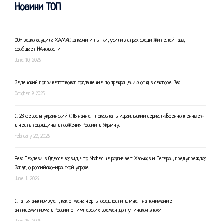
Новини ТОП
ООН резко осудила ХАМАС за казни и пытки, усилив страх среди жителей Газы,
сообщает НАновости.
June 10, 2026
Зеленский поприветствовал соглашение по прекращению огня в секторе Газа
October 9, 2025
С 23 февраля украинский СТБ начнет показывать израильский сериал «Военнопленные»
в честь годовщины вторжения России в Украину.
February 22, 2026
Реза Пехлеви в Одессе заявил, что Shahed не различает Харьков и Тегеран, предупреждая
Запад о российско-иранской угрозе.
June 1, 2026
Статья анализирует, как отмена черты оседлости влияет на понимание
антисемитизма в России от имперских времен до путинской эпохи.