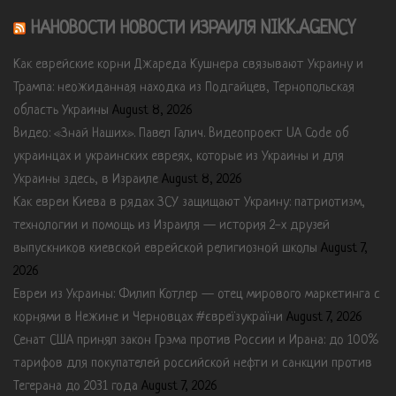
НАНОВОСТИ НОВОСТИ ИЗРАИЛЯ NIKK.AGENCY
Как еврейские корни Джареда Кушнера связывают Украину и
Трампа: неожиданная находка из Подгайцев, Тернопольская
область Украины
August 8, 2026
Видео: «Знай Наших». Павел Галич. Видеопроект UA Code об
украинцах и украинских евреях, которые из Украины и для
Украины здесь, в Израиле
August 8, 2026
Как евреи Киева в рядах ЗСУ защищают Украину: патриотизм,
технологии и помощь из Израиля — история 2-х друзей
выпускников киевской еврейской религиозной школы
August 7,
2026
Евреи из Украины: Филип Котлер — отец мирового маркетинга с
корнями в Нежине и Черновцах #євреїзукраїни
August 7, 2026
Сенат США принял закон Грэма против России и Ирана: до 100%
тарифов для покупателей российской нефти и санкции против
Тегерана до 2031 года
August 7, 2026