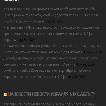
Каждый год Израиль продает хамец арабскому жителю Абу-
Гоша в рамках контракта, чтобы соблюсти традиции Песаха и
избежать его уничтожения.
July 26, 2026
Учительница из Луганска, несмотря на оккупацию, продолжает
преподавать математику онлайн своим ученикам в Хайфе,
Израиль.
July 26, 2026
Китайское оптоволокно усиливает российские дроны, защищая
их от РЭБ, что имеет важное значение для Израиля.
July 26, 2026
Лора Лумер узнала о своих украинских еврейских корнях, что
совпало с изменением её отношения к Украине.
July 26, 2026
Бумбокс в ноябре 2026 года начнет тур «Дронотур’26» в
Израиле, выступив в Тель-Авиве и Хайфе.
July 25, 2026
НАНОВОСТИ НОВОСТИ ИЗРАИЛЯ NIKK.AGENCY
Как еврейские корни Джареда Кушнера связывают Украину и