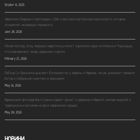
October 8, 2025
Заявление Лаврова о переговорах с США стало попыткой Кремля пересмотреть историю
отношений, вызвавшую нервозность.
June 28, 2026
Филип Котлер, отец мирового маркетинга, имеет еврейские корни из Нежина и Черновцов,
что подчеркивает вклад украинских евреев.
February 21, 2026
Победа Си Цзиньпина вызывает беспокойство у Украины и Израиля, так как усиливает влияние
Китая в глобальной политике и экономике.
May 16, 2026
Израильский фотограф Ольга Савина создает проект о украинках в Израиле, снимая моделей в
традиционных костюмах на фоне израильских городов.
May 28, 2026
НОВИНИ