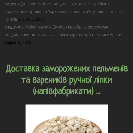
Видео: «Сатановский некрополь — один из старейших
еврейских некрополей Украины» — репортаж украинского тв-
канала
August 6, 2026
Владимир Жаботинский: Символ борьбы за еврейскую
государственность и поддержка украинской независимости
August 6, 2026
Доставка заморожених пельменів
та вареників ручної ліпки
(напівфабрикати) ...