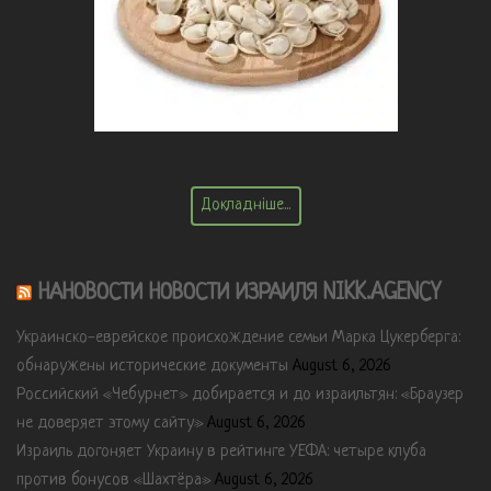
Докладніше...
НАНОВОСТИ НОВОСТИ ИЗРАИЛЯ NIKK.AGENCY
Украинско-еврейское происхождение семьи Марка Цукерберга:
обнаружены исторические документы
August 6, 2026
Российский «Чебурнет» добирается и до израильтян: «Браузер
не доверяет этому сайту»
August 6, 2026
Израиль догоняет Украину в рейтинге УЕФА: четыре клуба
против бонусов «Шахтёра»
August 6, 2026