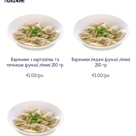
Похожие
Вареники з картоплею та
Вареники ледачі (ручної ліпки)
печінкою (ручної ліпки) 250 гр
250 гр
41.00
грн.
43.00
грн.