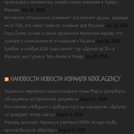
преподавать математику онлайн своим ученикам в Хайфе,
Израиль.
July 26, 2026
Китайское оптоволокно усиливает российские дроны, защищая
их от РЭБ, что имеет важное значение для Израиля.
July 26, 2026
Лора Лумер узнала о своих украинских еврейских корнях, что
совпало с изменением её отношения к Украине.
July 26, 2026
Бумбокс в ноябре 2026 года начнет тур «Дронотур’26» в
Израиле, выступив в Тель-Авиве и Хайфе.
July 25, 2026
НАНОВОСТИ НОВОСТИ ИЗРАИЛЯ NIKK.AGENCY
Украинско-еврейское происхождение семьи Марка Цукерберга:
обнаружены исторические документы
August 6, 2026
Российский «Чебурнет» добирается и до израильтян: «Браузер
не доверяет этому сайту»
August 6, 2026
Израиль догоняет Украину в рейтинге УЕФА: четыре клуба
против бонусов «Шахтёра»
August 6, 2026