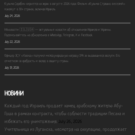
Кузьма Скрябин вернется на экран в августе 2026 года. Фильм «Кузьма: Страшно веселий»
покажут в 30+ странах, включая Израиль.
July 24, 2026
НАновости 🇮🇱🇺🇦 — актуальные новости об отношениях Израиля и Украины.
Подписывайтесь на обновления в WhatsApp, Telegram, X и Facebook.
July 22, 2026
Офицер ЗСУ «Хасид» получил международную награду IPA за выдающиеся заслуги. Его
отметили за храбрость и вклад в защиту страны.
July 19, 2026
НОВИНИ
Каждый год Израиль продает хамец арабскому жителю Абу-
Гоша в рамках контракта, чтобы соблюсти традиции Песаха и
избежать его уничтожения.
July 26, 2026
Учительница из Луганска, несмотря на оккупацию, продолжает