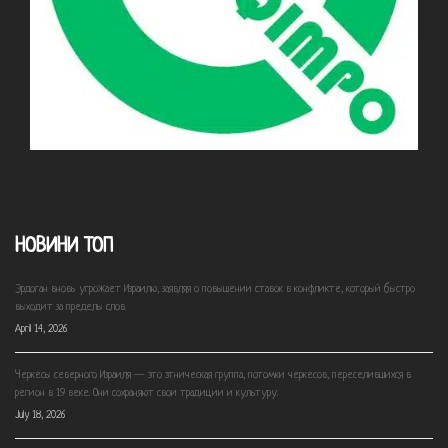
НОВИНИ ТОП
Эрдоган вновь угрожает Израилю, заявляя о повышении ставок в конфликте, который быстро
выходит за пределы слов.
April 14, 2026
Черкесы северного Израиля — это этническая группа, потомки черкесов, переселившихся в
регион в 19 веке. Они сохраняют свои традиции и культуру.
July 18, 2026