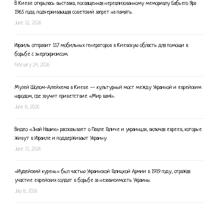
В Киеве открылась выставка, посвященная нереализованному мемориалу Бабьего Яра
1965 года, подчеркивающая советский запрет на память.
June 12, 2026
Израиль отправит 117 мобильных генераторов в Киевскую область для помощи в
борьбе с энергокризисом.
February 24, 2026
Музей Шолом-Алейхема в Киеве — культурный мост между Украиной и еврейским
народом, где звучит приветствие «Мир вам!».
June 8, 2026
Видео «Знай Наших» рассказывает о Павле Галиче и украинцах, включая евреев, которые
живут в Израиле и поддерживают Украину.
June 11, 2026
«Иудейский курень» был частью Украинской Галицкой Армии в 1919 году, отражая
участие еврейских солдат в борьбе за независимость Украины.
July 8, 2026