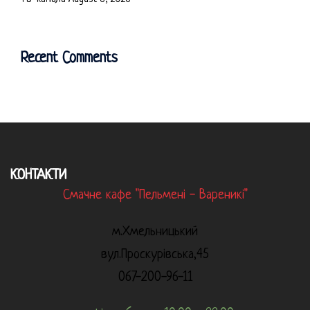
Recent Comments
КОНТАКТИ
Смачне кафе "Пельмені - Вареникі"
м.Хмельницький
вул.Проскурівська,45
067-200-96-11