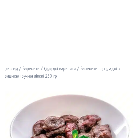
Главная
/
Вареники
/
Солодкі вареники
/ Вареники шоколадні з
вишнею (ручної ліпки) 250 гр