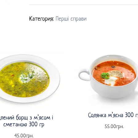
Категория:
Перші справи
Солянка м’ясна 300 г
елений борщ з м’ясом і
сметаною 300 гр
55.00
грн.
45.00
грн.