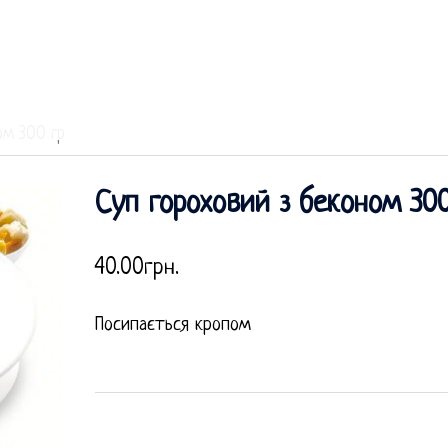
ом 300 гр
Суп гороховий з беконом 300
40.00
грн.
Посипається кропом