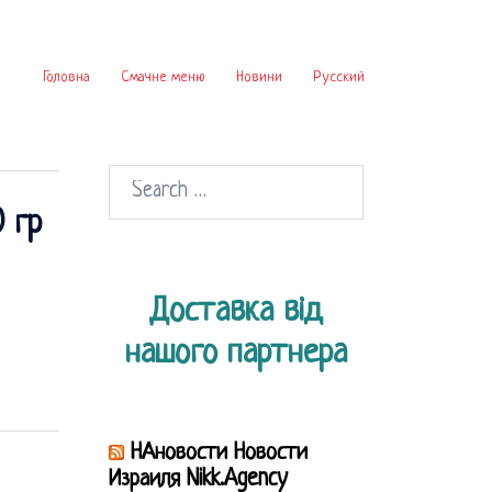
Головна
Смачне меню
Новини
Русский
Search
 гр
for:
Доставка від
нашого партнера
НАновости Новости
Израиля Nikk.Agency