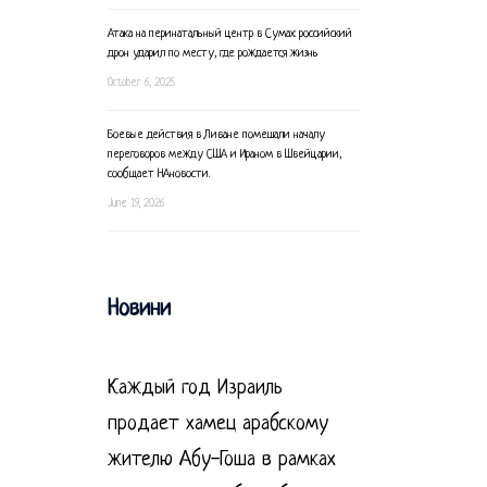
Атака на перинатальный центр в Сумах: российский
дрон ударил по месту, где рождается жизнь
October 6, 2025
Боевые действия в Ливане помешали началу
переговоров между США и Ираном в Швейцарии,
сообщает НАновости.
June 19, 2026
Новини
Каждый год Израиль
продает хамец арабскому
жителю Абу-Гоша в рамках