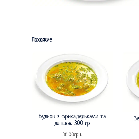
Похожие
Бульон з фрикадельками та
З
лапшою 300 гр
38.00
грн.