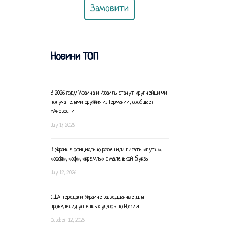
Замовити
Новини ТОП
В 2026 году Украина и Израиль станут крупнейшими
получателями оружия из Германии, сообщает
НАновости.
July 17, 2026
В Украине официально разрешили писать «путін»,
«росія», «рф», «кремль» с маленькой буквы.
July 12, 2026
США передали Украине разведданные для
проведения успешных ударов по России
October 12, 2025