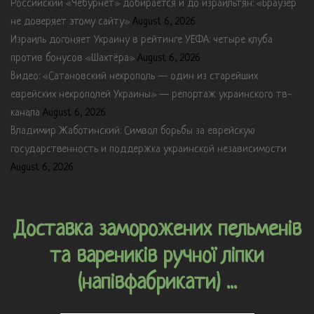
Российский «Чебурнет» добирается и до израильтян: «Браузер
не доверяет этому сайту»
August 6, 2026
Израиль догоняет Украину в рейтинге УЕФА: четыре клуба
против бонусов «Шахтёра»
August 6, 2026
Видео: «Сатановский некрополь — один из старейших
еврейских некрополей Украины» — репортаж украинского тв-
канала
August 6, 2026
Владимир Жаботинский: Символ борьбы за еврейскую
государственность и поддержка украинской независимости
August 6, 2026
Доставка заморожених пельменів
та вареників ручної ліпки
(напівфабрикати) ...