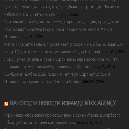
Гоша в рамках контракта, чтобы соблюсти традиции Песаха и
избежать его уничтожения.
July 26, 2026
Учительница из Луганска, несмотря на оккупацию, продолжает
преподавать математику онлайн своим ученикам в Хайфе,
Израиль.
July 26, 2026
Китайское оптоволокно усиливает российские дроны, защищая
их от РЭБ, что имеет важное значение для Израиля.
July 26, 2026
Лора Лумер узнала о своих украинских еврейских корнях, что
совпало с изменением её отношения к Украине.
July 26, 2026
Бумбокс в ноябре 2026 года начнет тур «Дронотур’26» в
Израиле, выступив в Тель-Авиве и Хайфе.
July 25, 2026
НАНОВОСТИ НОВОСТИ ИЗРАИЛЯ NIKK.AGENCY
Украинско-еврейское происхождение семьи Марка Цукерберга:
обнаружены исторические документы
August 6, 2026