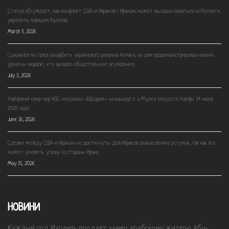
Статья обсуждает, как конфликт США и Израиля с Ираном может выгодно сказаться на России и
укрепить позиции Кремля.
March 3, 2026
Соловьёв пытался оскорбить украинского раввина Асмана, но сам продемонстрировал низкий
уровень морали, что вызвало общественное осуждение.
July 3, 2026
Хайфский квир-хор HQC исполнил «Щедрик» на концерте в Музее искусств Хайфы 14 июня
2026 года.
June 16, 2026
Сделки между США и Ираном не достигнуты. Для Израиля опасна логика уступок, так как это
может усилить угрозу со стороны Ирана.
May 31, 2026
НОВИНИ
Каждый год Израиль продает хамец арабскому жителю Абу-