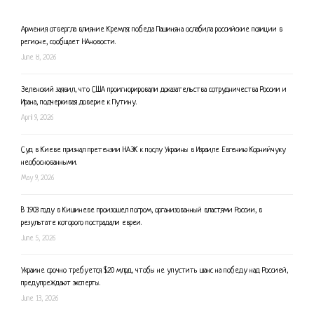
Армения отвергла влияние Кремля: победа Пашиняна ослабила российские позиции в
регионе, сообщает НАновости.
June 8, 2026
Зеленский заявил, что США проигнорировали доказательства сотрудничества России и
Ирана, подчеркивая доверие к Путину.
April 9, 2026
Суд в Киеве признал претензии НАЗК к послу Украины в Израиле Евгению Корнийчуку
необоснованными.
May 9, 2026
В 1903 году в Кишиневе произошел погром, организованный властями России, в
результате которого пострадали евреи.
June 5, 2026
Украине срочно требуется $20 млрд, чтобы не упустить шанс на победу над Россией,
предупреждают эксперты.
June 13, 2026