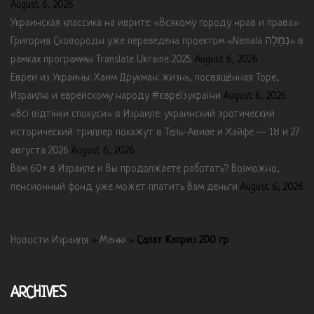
August 6, 2026
Украинская классика на иврите: «Всякому городу нрав и права»
Григория Сковороды уже переведена проектом «Nemala נְמָלָה» в
рамках программы Translate Ukraine 2025.
August 6, 2026
Евреи из Украины: Хаим Друкман: жизнь, посвящённая Торе,
Израилю и еврейскому народу #євреїзукраїни
August 6, 2026
«Всі відтінки спокуси» в Израиле: украинский эротический
исторический триллер покажут в Тель-Авиве и Хайфе — 18 и 27
августа 2026
August 6, 2026
Вам 60+ в Израиле и Вы продолжаете работать? Возможно,
пенсионный фонд уже может платить Вам деньги
August 6, 2026
Новости Израиля
»
Меню
»
Салат Каприз 200 гр
ARCHIVES