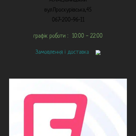
м.Хмельницький
вул.Проскурівська,45
067-200-96-11
графік роботи : 10:00 - 22:00
Замовлення і доставка