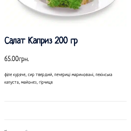
Салат Каприз 200 гр
65.00
грн.
філе куряче, сир твердий, печериці мариновані, пекінська
капуста, майонез, гірчиця