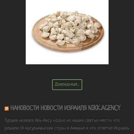
Докладніше...
НАНОВОСТИ НОВОСТИ ИЗРАИЛЯ NIKK.AGENCY
Турция назвала Аль-Аксу «одно из наших святых мест»: что
решили 14 мусульманских стран в Аммане и что ответил Израиль