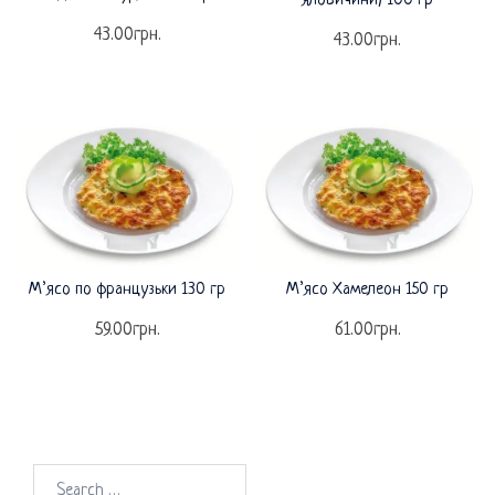
яловичини) 100 гр
43.00
грн.
43.00
грн.
М’ясо по французьки 130 гр
М’ясо Хамелеон 150 гр
59.00
грн.
61.00
грн.
Search