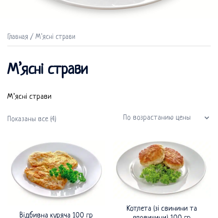
Главная
/ М’ясні страви
М’ясні страви
М’ясні страви
Цены:
Показаны все (4)
по
возрастанию
Котлета (зі свинини та
Відбивна куряча 100 гр