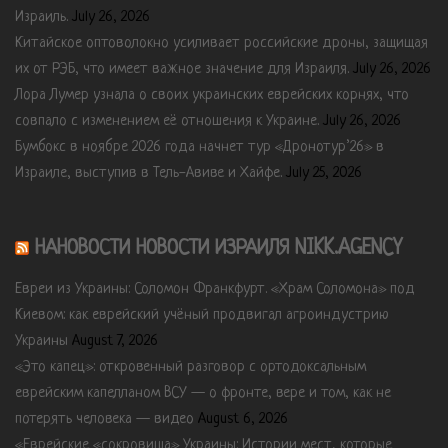
Израиль.
July 26, 2026
Китайское оптоволокно усиливает российские дроны, защищая
их от РЭБ, что имеет важное значение для Израиля.
July 26, 2026
Лора Лумер узнала о своих украинских еврейских корнях, что
совпало с изменением её отношения к Украине.
July 26, 2026
Бумбокс в ноябре 2026 года начнет тур «Дронотур’26» в
Израиле, выступив в Тель-Авиве и Хайфе.
July 25, 2026
НАНОВОСТИ НОВОСТИ ИЗРАИЛЯ NIKK.AGENCY
Евреи из Украины: Соломон Франкфурт. «Храм Соломона» под
Киевом: как еврейский учёный продвигал агроиндустрию
Украины
August 7, 2026
«Это капец»: откровенный разговор с ортодоксальным
еврейским капелланом ВСУ — о фронте, вере и том, как не
потерять человека — видео
August 6, 2026
«Еврейские «сокровища» Украины: Истории мест, которые