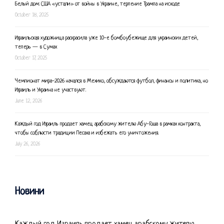
Белый дом: США «устали» от войны в Украине, терпение Трампа на исходе
October 18, 2025
Израильская художница раскрасила уже 10-е бомбоубежище для украинских детей,
теперь — в Сумах
October 17, 2025
Чемпионат мира-2026 начался в Мехико, обсуждаются футбол, финансы и политика, но
Израиль и Украина не участвуют.
June 12, 2026
Каждый год Израиль продает хамец арабскому жителю Абу-Гоша в рамках контракта,
чтобы соблюсти традиции Песаха и избежать его уничтожения.
July 26, 2026
Новини