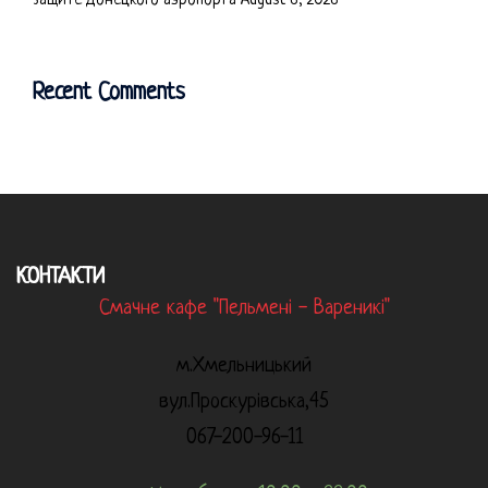
защите Донецкого аэропорта
August 6, 2026
Recent Comments
КОНТАКТИ
Смачне кафе "Пельмені - Вареникі"
м.Хмельницький
вул.Проскурівська,45
067-200-96-11