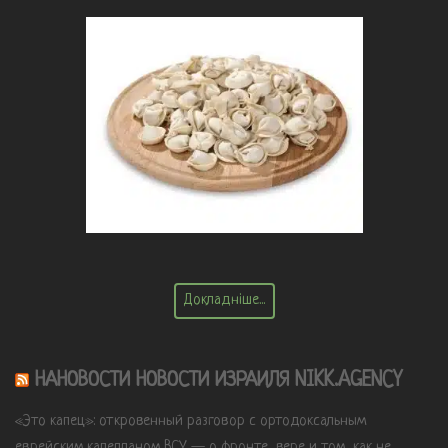
Докладніше...
НАНОВОСТИ НОВОСТИ ИЗРАИЛЯ NIKK.AGENCY
«Это капец»: откровенный разговор с ортодоксальным
еврейским капелланом ВСУ — о фронте, вере и том, как не