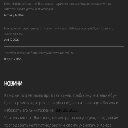
Кафе «Familia» в Ришон-де-Цион создали украинская пара, завоевавшая сердца местных
жителей своим уютом и атмосферой.
February 17, 2026
Брюссельский собор признал антисемитский навет 1370 года, спустя 650 лет после его
возникновения.
April 27, 2026
7 октября. Годовщина боли, которую невозможно забыть
October 7, 2025
НОВИНИ
Каждый год Израиль продает хамец арабскому жителю Абу-
Гоша в рамках контракта, чтобы соблюсти традиции Песаха и
избежать его уничтожения.
July 26, 2026
Учительница из Луганска, несмотря на оккупацию, продолжает
преподавать математику онлайн своим ученикам в Хайфе,