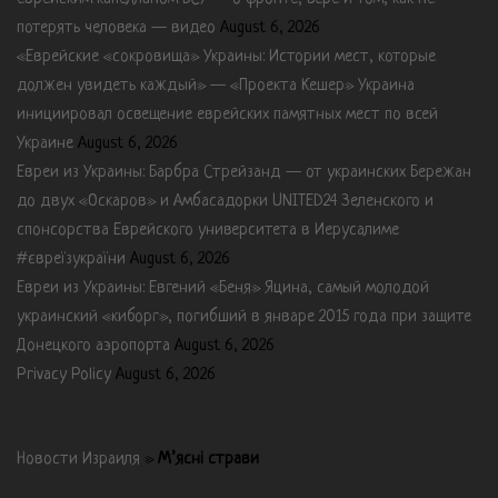
потерять человека — видео
August 6, 2026
«Еврейские «сокровища» Украины: Истории мест, которые
должен увидеть каждый» — «Проекта Кешер» Украина
инициировал освещение еврейских памятных мест по всей
Украине
August 6, 2026
Евреи из Украины: Барбра Стрейзанд — от украинских Бережан
до двух «Оскаров» и Амбасадорки UNITED24 Зеленского и
спонсорства Еврейского университета в Иерусалиме
#євреїзукраїни
August 6, 2026
Евреи из Украины: Евгений «Беня» Яцина, самый молодой
украинский «киборг», погибший в январе 2015 года при защите
Донецкого аэропорта
August 6, 2026
Privacy Policy
August 6, 2026
Новости Израиля
»
М’ясні страви